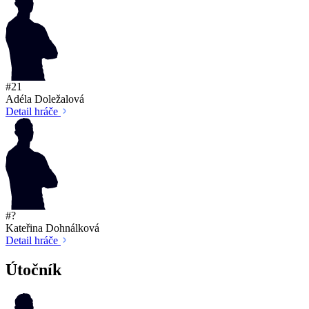
#21
Adéla Doležalová
Detail hráče
#?
Kateřina Dohnálková
Detail hráče
Útočník