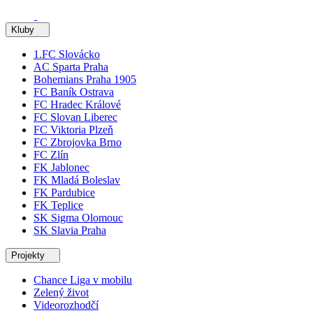
Kluby
1.FC Slovácko
AC Sparta Praha
Bohemians Praha 1905
FC Baník Ostrava
FC Hradec Králové
FC Slovan Liberec
FC Viktoria Plzeň
FC Zbrojovka Brno
FC Zlín
FK Jablonec
FK Mladá Boleslav
FK Pardubice
FK Teplice
SK Sigma Olomouc
SK Slavia Praha
Projekty
Chance Liga v mobilu
Zelený život
Videorozhodčí