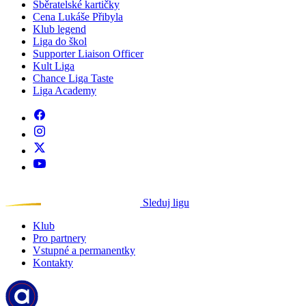
Sběratelské kartičky
Cena Lukáše Přibyla
Klub legend
Liga do škol
Supporter Liaison Officer
Kult Liga
Chance Liga Taste
Liga Academy
Sleduj ligu
Klub
Pro partnery
Vstupné a permanentky
Kontakty