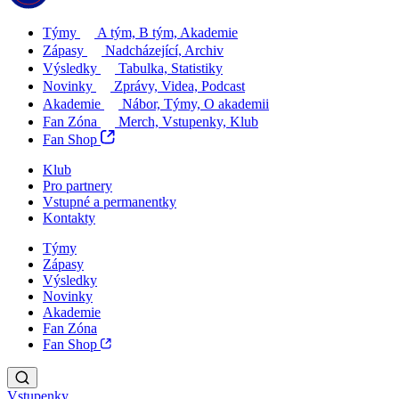
Týmy
A tým, B tým, Akademie
Zápasy
Nadcházející, Archiv
Výsledky
Tabulka, Statistiky
Novinky
Zprávy, Videa, Podcast
Akademie
Nábor, Týmy, O akademii
Fan Zóna
Merch, Vstupenky, Klub
Fan Shop
Klub
Pro partnery
Vstupné a permanentky
Kontakty
Týmy
Zápasy
Výsledky
Novinky
Akademie
Fan Zóna
Fan Shop
Vstupenky