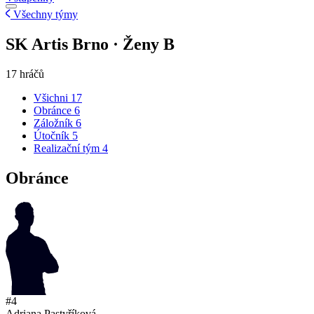
Všechny týmy
SK Artis Brno · Ženy B
17 hráčů
Všichni
17
Obránce
6
Záložník
6
Útočník
5
Realizační tým
4
Obránce
#4
Adriana Pastyříková