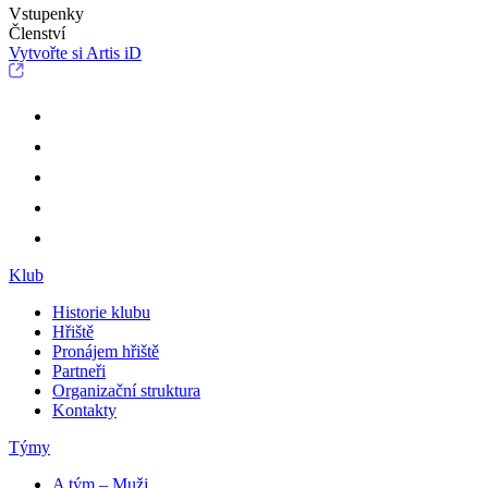
Vstupenky
Členství
Vytvořte si Artis iD
Klub
Historie klubu
Hřiště
Pronájem hřiště
Partneři
Organizační struktura
Kontakty
Týmy
A tým – Muži