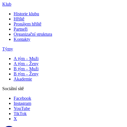
Klub
Historie klubu
Hřiště
Pronájem hřiště
Partneři
Organizační struktura
Kontakty
Týmy
A tým – Muži
A tým – Ženy
B tým – Muži
B tým – Ženy
Akademie
Sociální sítě
Facebook
Instagram
YouTube
TikTok
X