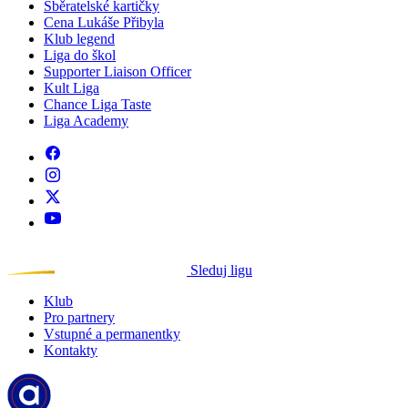
Sběratelské kartičky
Cena Lukáše Přibyla
Klub legend
Liga do škol
Supporter Liaison Officer
Kult Liga
Chance Liga Taste
Liga Academy
Sleduj ligu
Klub
Pro partnery
Vstupné a permanentky
Kontakty