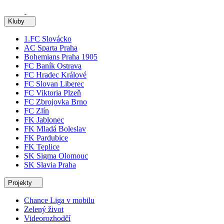
Kluby
1.FC Slovácko
AC Sparta Praha
Bohemians Praha 1905
FC Baník Ostrava
FC Hradec Králové
FC Slovan Liberec
FC Viktoria Plzeň
FC Zbrojovka Brno
FC Zlín
FK Jablonec
FK Mladá Boleslav
FK Pardubice
FK Teplice
SK Sigma Olomouc
SK Slavia Praha
Projekty
Chance Liga v mobilu
Zelený život
Videorozhodčí