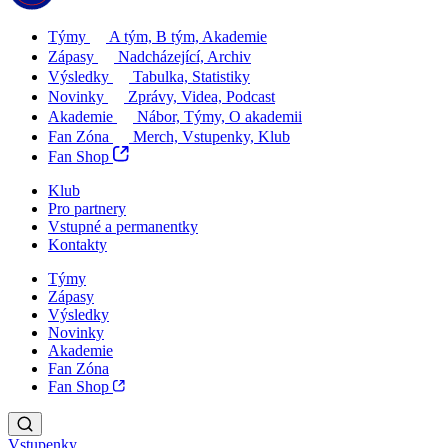
Týmy
A tým, B tým, Akademie
Zápasy
Nadcházející, Archiv
Výsledky
Tabulka, Statistiky
Novinky
Zprávy, Videa, Podcast
Akademie
Nábor, Týmy, O akademii
Fan Zóna
Merch, Vstupenky, Klub
Fan Shop
Klub
Pro partnery
Vstupné a permanentky
Kontakty
Týmy
Zápasy
Výsledky
Novinky
Akademie
Fan Zóna
Fan Shop
Vstupenky