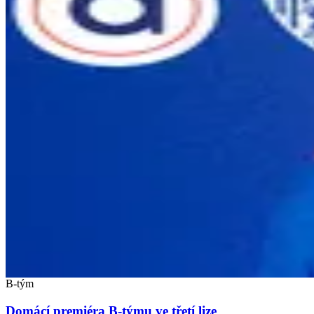
B-tým
Domácí premiéra B-týmu ve třetí lize