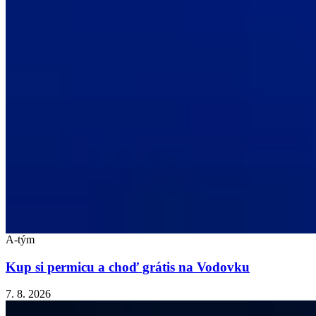
A-tým
Kup si permicu a choď grátis na Vodovku
7. 8. 2026