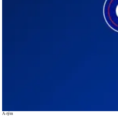
A-tým