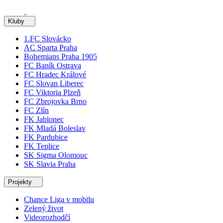
Kluby
1.FC Slovácko
AC Sparta Praha
Bohemians Praha 1905
FC Baník Ostrava
FC Hradec Králové
FC Slovan Liberec
FC Viktoria Plzeň
FC Zbrojovka Brno
FC Zlín
FK Jablonec
FK Mladá Boleslav
FK Pardubice
FK Teplice
SK Sigma Olomouc
SK Slavia Praha
Projekty
Chance Liga v mobilu
Zelený život
Videorozhodčí