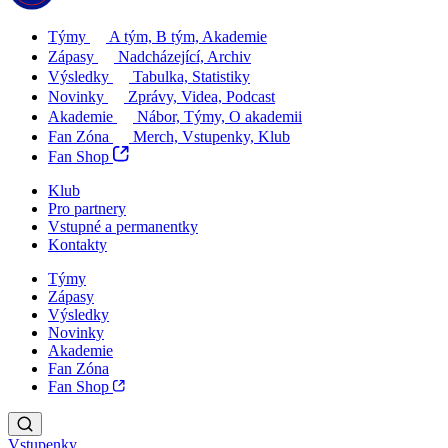
Týmy
A tým, B tým, Akademie
Zápasy
Nadcházející, Archiv
Výsledky
Tabulka, Statistiky
Novinky
Zprávy, Videa, Podcast
Akademie
Nábor, Týmy, O akademii
Fan Zóna
Merch, Vstupenky, Klub
Fan Shop
Klub
Pro partnery
Vstupné a permanentky
Kontakty
Týmy
Zápasy
Výsledky
Novinky
Akademie
Fan Zóna
Fan Shop
Vstupenky