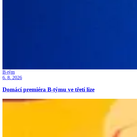
B-tým
6. 8. 2026
Domácí premiéra B-týmu ve třetí lize