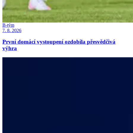
B-tým
7. 8. 2026
První domácí vystoupení ozdobila přesvědčivá
výhra