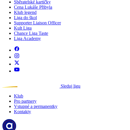
Sběratelské kartičky
Cena Lukáše Přibyla
Klub legend
Liga do škol
Supporter Liaison Officer
Kult Liga
Chance Liga Taste
Liga Academy
Sleduj ligu
Klub
Pro partnery
Vstupné a permanentky
Kontakty