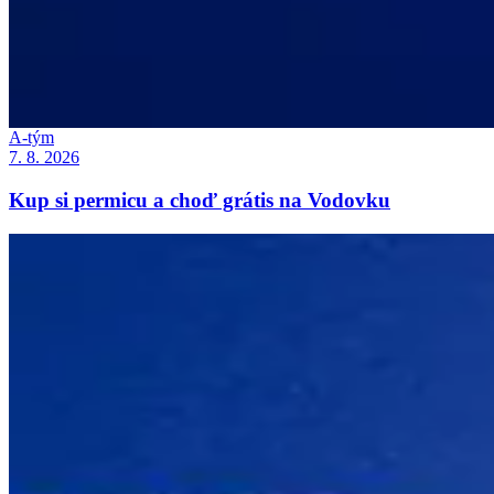
A-tým
7. 8. 2026
Kup si permicu a choď grátis na Vodovku