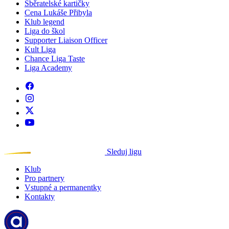
Sběratelské kartičky
Cena Lukáše Přibyla
Klub legend
Liga do škol
Supporter Liaison Officer
Kult Liga
Chance Liga Taste
Liga Academy
Sleduj ligu
Klub
Pro partnery
Vstupné a permanentky
Kontakty