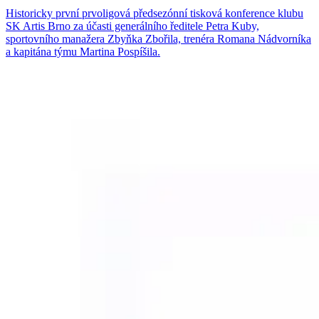
Historicky první prvoligová předsezónní tisková konference klubu
SK Artis Brno za účasti generálního ředitele Petra Kuby,
sportovního manažera Zbyňka Zbořila, trenéra Romana Nádvorníka
a kapitána týmu Martina Pospíšila.