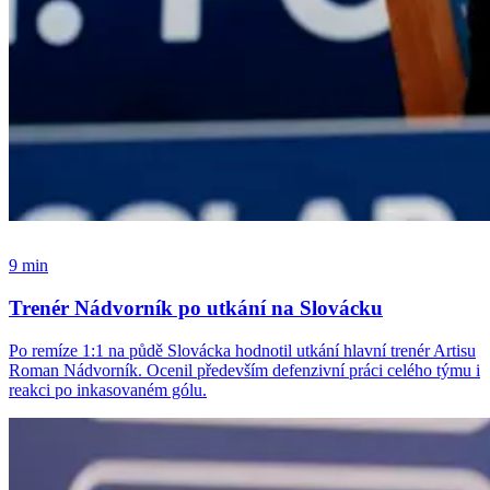
9 min
Trenér Nádvorník po utkání na Slovácku
Po remíze 1:1 na půdě Slovácka hodnotil utkání hlavní trenér Artisu
Roman Nádvorník. Ocenil především defenzivní práci celého týmu i
reakci po inkasovaném gólu.