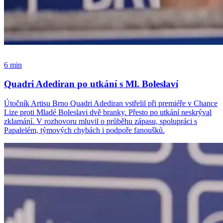
6 min
Quadri Adediran po utkání s Ml. Boleslaví
Útočník Artisu Brno Quadri Adediran vstřelil při premiéře v Chance
Lize proti Mladé Boleslavi dvě branky. Přesto po utkání neskrýval
zklamání. V rozhovoru mluvil o průběhu zápasu, spolupráci s
Papalelém, týmových chybách i podpoře fanoušků.