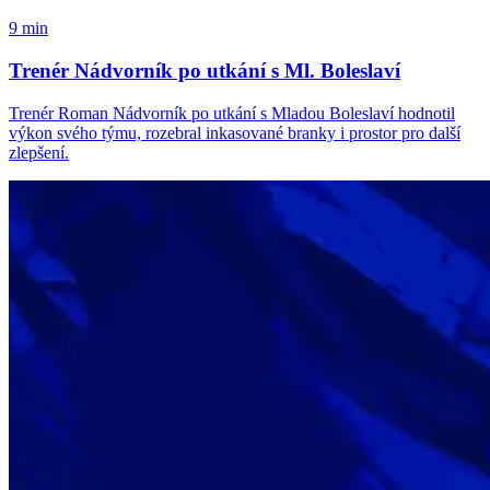
9 min
Trenér Nádvorník po utkání s Ml. Boleslaví
Trenér Roman Nádvorník po utkání s Mladou Boleslaví hodnotil
výkon svého týmu, rozebral inkasované branky i prostor pro další
zlepšení.