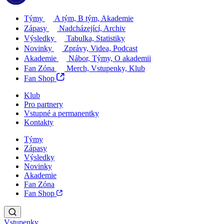
Týmy
A tým, B tým, Akademie
Zápasy
Nadcházející, Archiv
Výsledky
Tabulka, Statistiky
Novinky
Zprávy, Videa, Podcast
Akademie
Nábor, Týmy, O akademii
Fan Zóna
Merch, Vstupenky, Klub
Fan Shop
Klub
Pro partnery
Vstupné a permanentky
Kontakty
Týmy
Zápasy
Výsledky
Novinky
Akademie
Fan Zóna
Fan Shop
Vstupenky