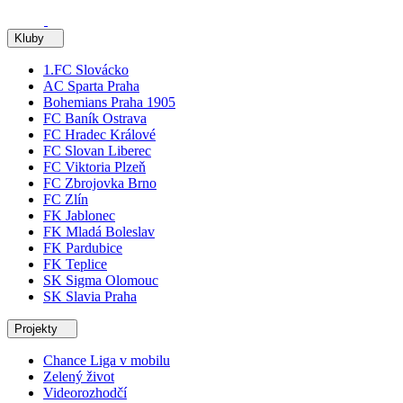
Kluby
1.FC Slovácko
AC Sparta Praha
Bohemians Praha 1905
FC Baník Ostrava
FC Hradec Králové
FC Slovan Liberec
FC Viktoria Plzeň
FC Zbrojovka Brno
FC Zlín
FK Jablonec
FK Mladá Boleslav
FK Pardubice
FK Teplice
SK Sigma Olomouc
SK Slavia Praha
Projekty
Chance Liga v mobilu
Zelený život
Videorozhodčí