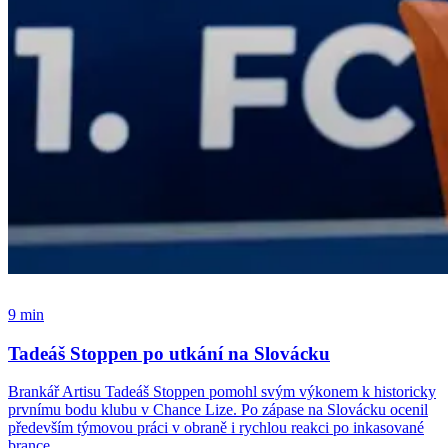
9 min
Tadeáš Stoppen po utkání na Slovácku
Brankář Artisu Tadeáš Stoppen pomohl svým výkonem k historicky
prvnímu bodu klubu v Chance Lize. Po zápase na Slovácku ocenil
především týmovou práci v obraně i rychlou reakci po inkasované
brance.