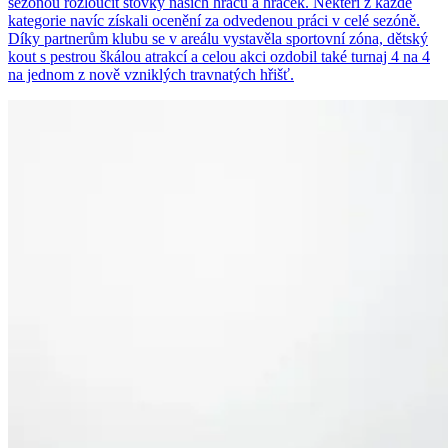
sezonou rozloučit stovky našich hráčů a hráček. Někteří z každé
kategorie navíc získali ocenění za odvedenou práci v celé sezóně.
Díky partnerům klubu se v areálu vystavěla sportovní zóna, dětský
kout s pestrou škálou atrakcí a celou akci ozdobil také turnaj 4 na 4
na jednom z nově vzniklých travnatých hřišť.