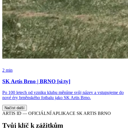
2 min
SK Artis Brno | BRNO [si:ty]
Po 100 letech od vzniku klubu měníme svůj název a vstupujeme do
nové éry brněnského fotbalu jako SK Artis Brno.
Načíst další
ARTIS ID — OFICIÁLNÍ APLIKACE SK ARTIS BRNO
Tvůj klíč k zážitkům