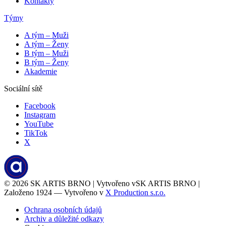
Kontakty
Týmy
A tým – Muži
A tým – Ženy
B tým – Muži
B tým – Ženy
Akademie
Sociální sítě
Facebook
Instagram
YouTube
TikTok
X
© 2026
SK ARTIS BRNO | Vytvořeno v
SK ARTIS BRNO |
Založeno 1924 — Vytvořeno v
X Production s.r.o.
Ochrana osobních údajů
Archiv a důležité odkazy