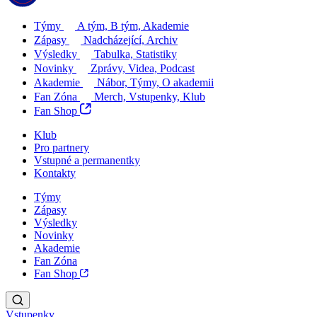
Týmy
A tým, B tým, Akademie
Zápasy
Nadcházející, Archiv
Výsledky
Tabulka, Statistiky
Novinky
Zprávy, Videa, Podcast
Akademie
Nábor, Týmy, O akademii
Fan Zóna
Merch, Vstupenky, Klub
Fan Shop
Klub
Pro partnery
Vstupné a permanentky
Kontakty
Týmy
Zápasy
Výsledky
Novinky
Akademie
Fan Zóna
Fan Shop
Vstupenky