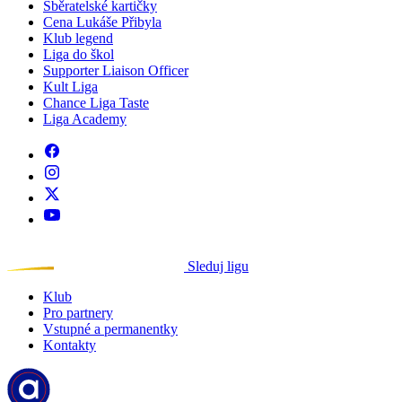
Sběratelské kartičky
Cena Lukáše Přibyla
Klub legend
Liga do škol
Supporter Liaison Officer
Kult Liga
Chance Liga Taste
Liga Academy
Sleduj ligu
Klub
Pro partnery
Vstupné a permanentky
Kontakty