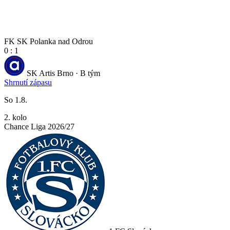
FK SK Polanka nad Odrou
0 : 1
SK Artis Brno · B tým
Shrnutí zápasu
So 1.8.
2. kolo
Chance Liga 2026/27