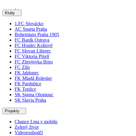
Kluby
1.FC Slovácko
AC Sparta Praha
Bohemians Praha 1905
FC Baník Ostrava
FC Hradec Králové
FC Slovan Liberec
FC Viktoria Plzeň
FC Zbrojovka Brno
FC Zlín
FK Jablonec
FK Mladá Boleslav
FK Pardubice
FK Teplice
SK Sigma Olomouc
SK Slavia Praha
Projekty
Chance Liga v mobilu
Zelený život
Videorozhodčí