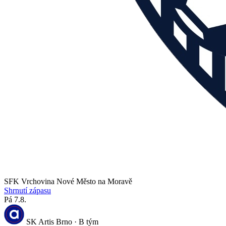
SFK Vrchovina Nové Město na Moravě
Shrnutí zápasu
Pá 7.8.
SK Artis Brno · B tým