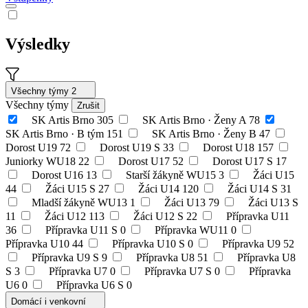
Výsledky
Všechny týmy
2
Všechny týmy
Zrušit
SK Artis Brno
305
SK Artis Brno · Ženy A
78
SK Artis Brno · B tým
151
SK Artis Brno · Ženy B
47
Dorost U19
72
Dorost U19 S
33
Dorost U18
157
Juniorky WU18
22
Dorost U17
52
Dorost U17 S
17
Dorost U16
13
Starší žákyně WU15
3
Žáci U15
44
Žáci U15 S
27
Žáci U14
120
Žáci U14 S
31
Mladší žákyně WU13
1
Žáci U13
79
Žáci U13 S
11
Žáci U12
113
Žáci U12 S
22
Přípravka U11
36
Přípravka U11 S
0
Přípravka WU11
0
Přípravka U10
44
Přípravka U10 S
0
Přípravka U9
52
Přípravka U9 S
9
Přípravka U8
51
Přípravka U8
S
3
Přípravka U7
0
Přípravka U7 S
0
Přípravka
U6
0
Přípravka U6 S
0
Domácí i venkovní