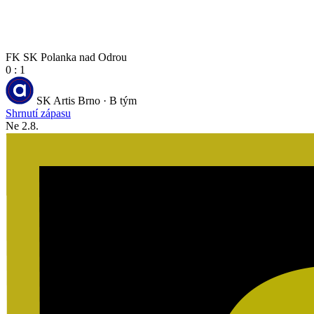
FK SK Polanka nad Odrou
0 : 1
SK Artis Brno · B tým
Shrnutí zápasu
Ne 2.8.