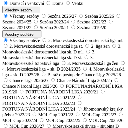
Domácí i venkovní
Doma
Venku
Všechny sezóny
Všechny sezóny
Sezóna 2026/27
Sezóna 2025/26
Sezóna 2024/25
Sezóna 2023/24
Sezóna 2022/23
Sezóna 2021/22
Sezóna 2020/21
Sezóna 2019/20
Všechny soutěže
Všechny soutěže
2. Moravskoslezská dorostenecká liga ml.
2. Moravskoslezská dorostenecká liga st.
2. liga žen
3.
Moravskoslezská dorostenecká liga sk. D ml.
3.
Moravskoslezská dorostenecká liga sk. D st.
3.
Moravskoslezská fotbalová liga
3. Moravskoslezská liga žen
4. Moravskoslezská liga – sk. D 2024/2025
4. Moravskoslezská
liga – sk. D 2025/26
Baráž o postup do Chance Ligy 2025/26
Chance Liga 2026/27
Chance Národní Liga 2024/25
Chance Národní Liga 2025/26
FORTUNA:NÁRODNÍ LIGA
2019/20
FORTUNA:NÁRODNÍ LIGA 2020/21
FORTUNA:NÁRODNÍ LIGA 2021/22
FORTUNA:NÁRODNÍ LIGA 2022/23
FORTUNA:NÁRODNÍ LIGA 2023/24
Jihomoravský krajský
přebor 2022/23
MOL Cup 2021/22
MOL Cup 2022/23
MOL Cup 2023/24
MOL Cup 2024/25
MOL Cup 2025/26
MOL Cup 2026/27
Moravskoslezská divize – skupina D