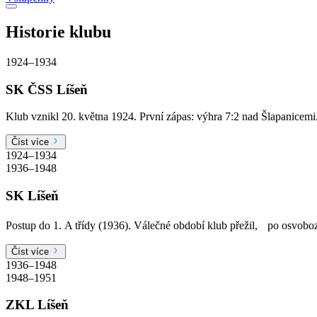
Historie klubu
1924–1934
SK ČSS Líšeň
Klub vznikl 20. května 1924. První zápas: výhra 7:2 nad Šlapanicemi.
Číst více
1924–1934
1936–1948
SK Líšeň
Postup do 1. A třídy (1936). Válečné období klub přežil, po osvoboz
Číst více
1936–1948
1948–1951
ZKL Líšeň