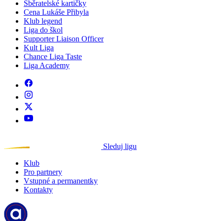
Sběratelské kartičky
Cena Lukáše Přibyla
Klub legend
Liga do škol
Supporter Liaison Officer
Kult Liga
Chance Liga Taste
Liga Academy
Sleduj ligu
Klub
Pro partnery
Vstupné a permanentky
Kontakty