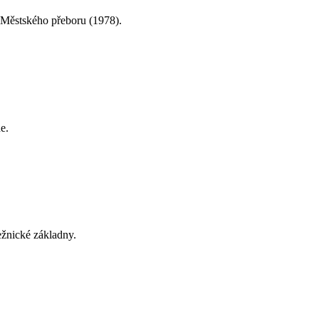
o Městského přeboru (1978).
e.
ežnické základny.