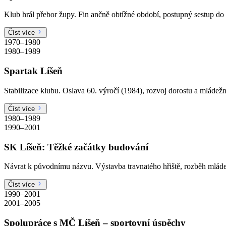
Klub hrál přebor župy. Fin ančně obtížné období, postupný sestup d
Číst více
1970–1980
1980–1989
Spartak Líšeň
Stabilizace klubu. Oslava 60. výročí (1984), rozvoj dorostu a mládežn
Číst více
1980–1989
1990–2001
SK Líšeň: Těžké začátky budování
Návrat k původnímu názvu. Výstavba travnatého hřiště, rozběh mlád
Číst více
1990–2001
2001–2005
Spolupráce s MČ Líšeň – sportovní úspěchy