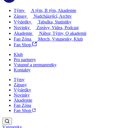
Týmy
A tým, B tým, Akademie
Zápasy
Nadcházející, Archiv
Výsledky
Tabulka, Statistiky
Novinky
Zprávy, Videa, Podcast
Akademie
Nábor, Týmy, O akademii
Fan Zóna
Merch, Vstupenky, Klub
Fan Shop
Klub
Pro partnery
Vstupné a permanentky
Kontakty
Týmy
Zápasy
Výsledky
Novinky
Akademie
Fan Zóna
Fan Shop
Vstupenky