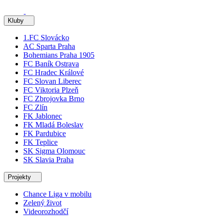
Kluby
1.FC Slovácko
AC Sparta Praha
Bohemians Praha 1905
FC Baník Ostrava
FC Hradec Králové
FC Slovan Liberec
FC Viktoria Plzeň
FC Zbrojovka Brno
FC Zlín
FK Jablonec
FK Mladá Boleslav
FK Pardubice
FK Teplice
SK Sigma Olomouc
SK Slavia Praha
Projekty
Chance Liga v mobilu
Zelený život
Videorozhodčí