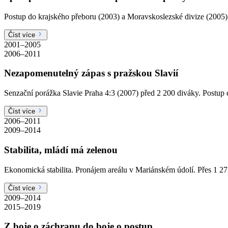
Postup do krajského přeboru (2003) a Moravskoslezské divize (2005)
Číst více
2001–2005
2006–2011
Nezapomenutelný zápas s pražskou Slavií
Senzační porážka Slavie Praha 4:3 (2007) před 2 200 diváky. Postu
Číst více
2006–2011
2009–2014
Stabilita, mládí má zelenou
Ekonomická stabilita. Pronájem areálu v Mariánském údolí. Přes 1 27
Číst více
2009–2014
2015–2019
Z boje o záchranu do boje o postup