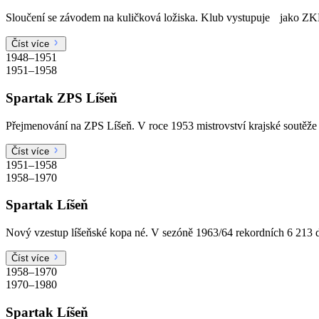
Sloučení se závodem na kuličková ložiska. Klub vystupuje jako ZK
Číst více
1948–1951
1951–1958
Spartak ZPS Líšeň
Přejmenování na ZPS Líšeň. V roce 1953 mistrovství krajské soutěže 
Číst více
1951–1958
1958–1970
Spartak Líšeň
Nový vzestup líšeňské kopa né. V sezóně 1963/64 rekordních 6 213
Číst více
1958–1970
1970–1980
Spartak Líšeň