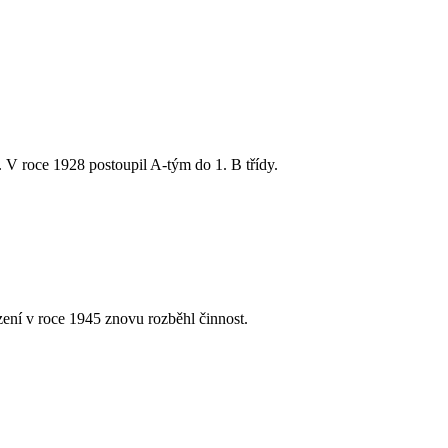
 V roce 1928 postoupil A-tým do 1. B třídy.
ení v roce 1945 znovu rozběhl činnost.