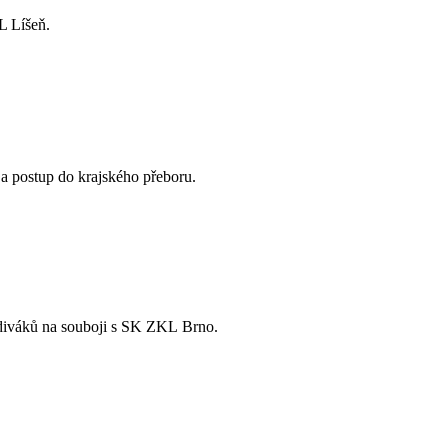
L Líšeň.
a postup do krajského přeboru.
 diváků na souboji s SK ZKL Brno.