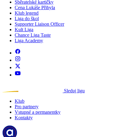
Sběratelské kartičky
Cena Lukáše Přibyla
Klub legend
Liga do škol
Supporter Liaison Officer
Kult Liga
Chance Liga Taste
Liga Academy
Sleduj ligu
Klub
Pro partnery
Vstupné a permanentky
Kontakty