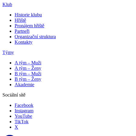
Klub
Historie klubu
Hřiště
Pronájem hřiště
Partneři
Organizační struktura
Kontakty
Týmy
A tým – Muži
A tým – Ženy
B tým – Muži
B tým – Ženy
Akademie
Sociální sítě
Facebook
Instagram
YouTube
TikTok
X