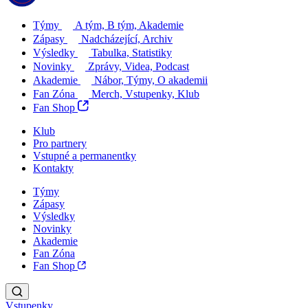
Týmy
A tým, B tým, Akademie
Zápasy
Nadcházející, Archiv
Výsledky
Tabulka, Statistiky
Novinky
Zprávy, Videa, Podcast
Akademie
Nábor, Týmy, O akademii
Fan Zóna
Merch, Vstupenky, Klub
Fan Shop
Klub
Pro partnery
Vstupné a permanentky
Kontakty
Týmy
Zápasy
Výsledky
Novinky
Akademie
Fan Zóna
Fan Shop
Vstupenky