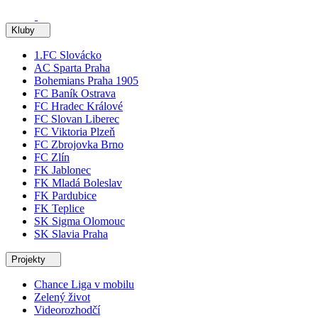
Kluby
1.FC Slovácko
AC Sparta Praha
Bohemians Praha 1905
FC Baník Ostrava
FC Hradec Králové
FC Slovan Liberec
FC Viktoria Plzeň
FC Zbrojovka Brno
FC Zlín
FK Jablonec
FK Mladá Boleslav
FK Pardubice
FK Teplice
SK Sigma Olomouc
SK Slavia Praha
Projekty
Chance Liga v mobilu
Zelený život
Videorozhodčí