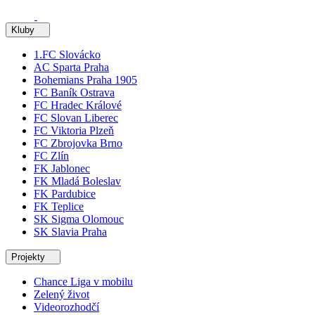
Kluby
1.FC Slovácko
AC Sparta Praha
Bohemians Praha 1905
FC Baník Ostrava
FC Hradec Králové
FC Slovan Liberec
FC Viktoria Plzeň
FC Zbrojovka Brno
FC Zlín
FK Jablonec
FK Mladá Boleslav
FK Pardubice
FK Teplice
SK Sigma Olomouc
SK Slavia Praha
Projekty
Chance Liga v mobilu
Zelený život
Videorozhodčí