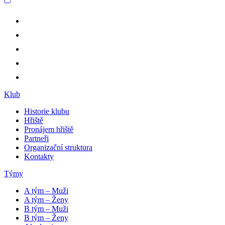
Klub
Historie klubu
Hřiště
Pronájem hřiště
Partneři
Organizační struktura
Kontakty
Týmy
A tým – Muži
A tým – Ženy
B tým – Muži
B tým – Ženy