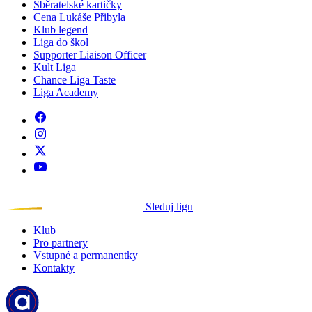
Sběratelské kartičky
Cena Lukáše Přibyla
Klub legend
Liga do škol
Supporter Liaison Officer
Kult Liga
Chance Liga Taste
Liga Academy
Sleduj ligu
Klub
Pro partnery
Vstupné a permanentky
Kontakty