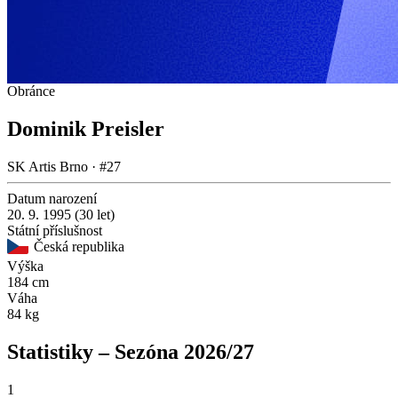
Obránce
Dominik Preisler
SK Artis Brno · #27
Datum narození
20. 9. 1995 (30 let)
Státní příslušnost
Česká republika
Výška
184 cm
Váha
84 kg
Statistiky – Sezóna 2026/27
1