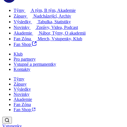
Týmy
A tým, B tým, Akademie
Zápasy
Nadcházející, Archiv
Výsledky
Tabulka, Statistiky
Novinky
Zprávy, Videa, Podcast
Akademie
Nábor, Týmy, O akademii
Fan Zóna
Merch, Vstupenky, Klub
Fan Shop
Klub
Pro partnery
Vstupné a permanentky
Kontakty
Týmy
Zápasy
Výsledky
Novinky
Akademie
Fan Zóna
Fan Shop
Vstupenky