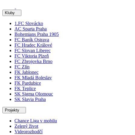
Kluby
1.FC Slovácko
AC Sparta Praha
Bohemians Praha 1905
FC Baník Ostrava
FC Hradec Králové
FC Slovan Liberec
FC Viktoria Plzeň
FC Zbrojovka Brno
FC Zlín
FK Jablonec
FK Mladá Boleslav
FK Pardubice
FK Teplice
SK Sigma Olomouc
SK Slavia Praha
Projekty
Chance Liga v mobilu
Zelený život
Videorozhodčí