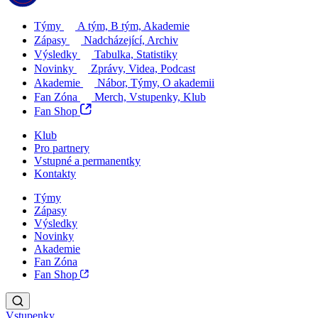
Týmy
A tým, B tým, Akademie
Zápasy
Nadcházející, Archiv
Výsledky
Tabulka, Statistiky
Novinky
Zprávy, Videa, Podcast
Akademie
Nábor, Týmy, O akademii
Fan Zóna
Merch, Vstupenky, Klub
Fan Shop
Klub
Pro partnery
Vstupné a permanentky
Kontakty
Týmy
Zápasy
Výsledky
Novinky
Akademie
Fan Zóna
Fan Shop
Vstupenky