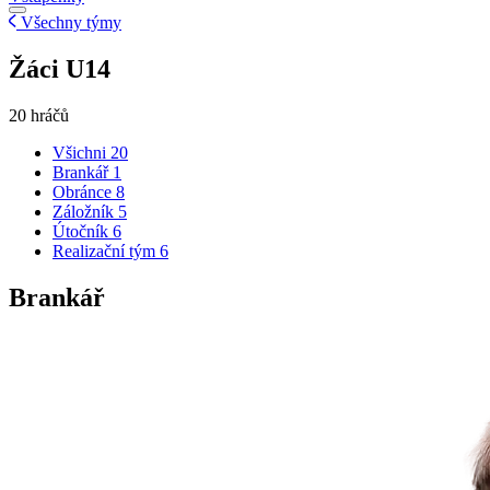
Všechny týmy
Žáci U14
20 hráčů
Všichni
20
Brankář
1
Obránce
8
Záložník
5
Útočník
6
Realizační tým
6
Brankář