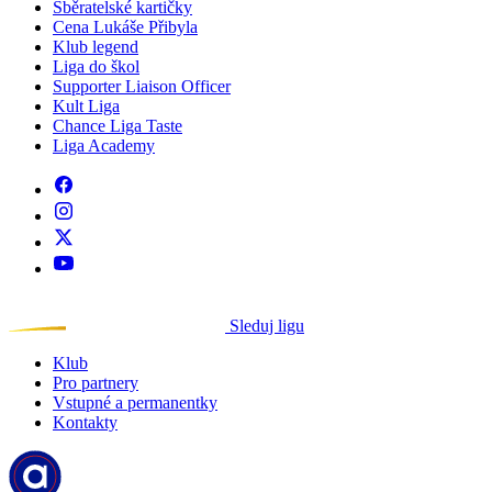
Sběratelské kartičky
Cena Lukáše Přibyla
Klub legend
Liga do škol
Supporter Liaison Officer
Kult Liga
Chance Liga Taste
Liga Academy
Sleduj ligu
Klub
Pro partnery
Vstupné a permanentky
Kontakty