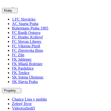
Kluby
1.FC Slovácko
AC Sparta Praha
Bohemians Praha 1905
FC Baník Ostrava
FC Hradec Králové
FC Slovan Liberec
FC Viktoria Plzeň
FC Zbrojovka Brno
FC Zlín
FK Jablonec
FK Mladá Boleslav
FK Pardubice
FK Teplice
SK Sigma Olomouc
SK Slavia Praha
Projekty
Chance Liga v mobilu
Zelený život
Videorozhodčí