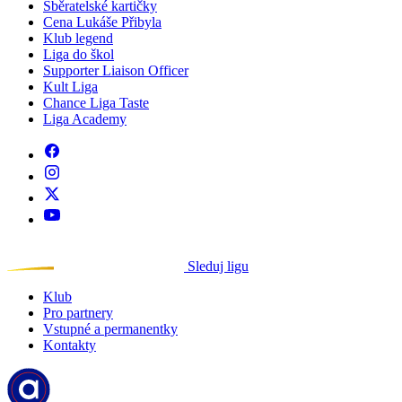
Sběratelské kartičky
Cena Lukáše Přibyla
Klub legend
Liga do škol
Supporter Liaison Officer
Kult Liga
Chance Liga Taste
Liga Academy
Sleduj ligu
Klub
Pro partnery
Vstupné a permanentky
Kontakty