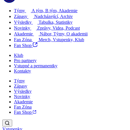
Týmy
A tým, B tým, Akademie
Zápasy
Nadcházející, Archiv
Výsledky
Tabulka, Statistiky
Novinky
Zprávy, Videa, Podcast
Akademie
Nábor, Týmy, O akademii
Fan Zóna
Merch, Vstupenky, Klub
Fan Shop
Klub
Pro partnery
Vstupné a permanentky
Kontakty
Týmy
Zápasy
Výsledky
Novinky
Akademie
Fan Zóna
Fan Shop
Vstupenky