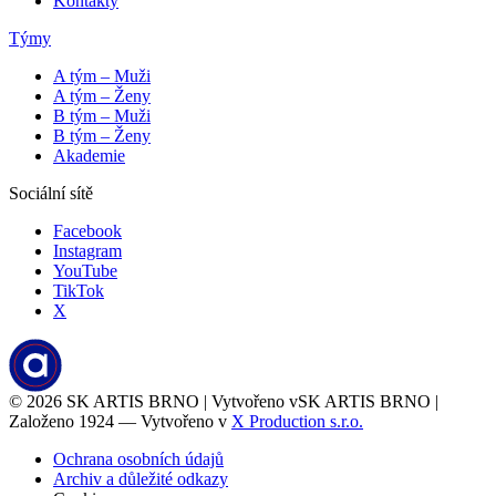
Kontakty
Týmy
A tým – Muži
A tým – Ženy
B tým – Muži
B tým – Ženy
Akademie
Sociální sítě
Facebook
Instagram
YouTube
TikTok
X
© 2026
SK ARTIS BRNO | Vytvořeno v
SK ARTIS BRNO |
Založeno 1924 — Vytvořeno v
X Production s.r.o.
Ochrana osobních údajů
Archiv a důležité odkazy