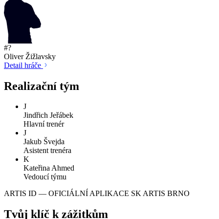
#?
Oliver Žižlavsky
Detail hráče
Realizační tým
J
Jindřich Jeřábek
Hlavní trenér
J
Jakub Švejda
Asistent trenéra
K
Kateřina Ahmed
Vedoucí týmu
ARTIS ID — OFICIÁLNÍ APLIKACE SK ARTIS BRNO
Tvůj klíč k zážitkům