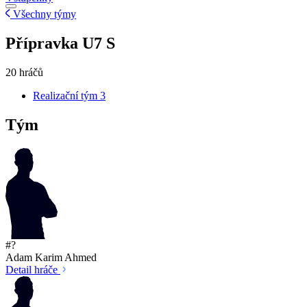
Všechny týmy
Přípravka U7 S
20 hráčů
Realizační tým
3
Tým
#?
Adam Karim Ahmed
Detail hráče