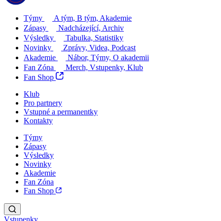
Týmy
A tým, B tým, Akademie
Zápasy
Nadcházející, Archiv
Výsledky
Tabulka, Statistiky
Novinky
Zprávy, Videa, Podcast
Akademie
Nábor, Týmy, O akademii
Fan Zóna
Merch, Vstupenky, Klub
Fan Shop
Klub
Pro partnery
Vstupné a permanentky
Kontakty
Týmy
Zápasy
Výsledky
Novinky
Akademie
Fan Zóna
Fan Shop
Vstupenky