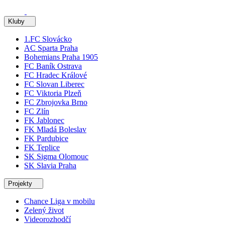
Kluby
1.FC Slovácko
AC Sparta Praha
Bohemians Praha 1905
FC Baník Ostrava
FC Hradec Králové
FC Slovan Liberec
FC Viktoria Plzeň
FC Zbrojovka Brno
FC Zlín
FK Jablonec
FK Mladá Boleslav
FK Pardubice
FK Teplice
SK Sigma Olomouc
SK Slavia Praha
Projekty
Chance Liga v mobilu
Zelený život
Videorozhodčí