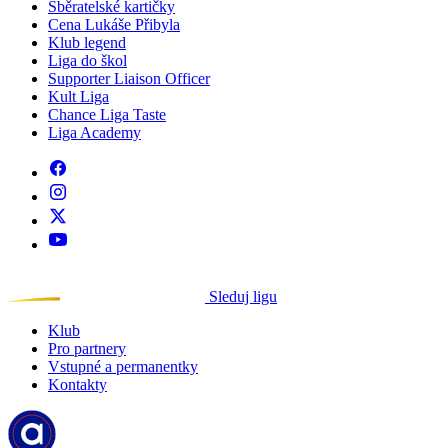
Sběratelské kartičky
Cena Lukáše Přibyla
Klub legend
Liga do škol
Supporter Liaison Officer
Kult Liga
Chance Liga Taste
Liga Academy
Sleduj ligu
Klub
Pro partnery
Vstupné a permanentky
Kontakty