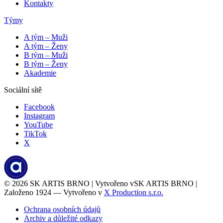
Kontakty
Týmy
A tým – Muži
A tým – Ženy
B tým – Muži
B tým – Ženy
Akademie
Sociální sítě
Facebook
Instagram
YouTube
TikTok
X
© 2026
SK ARTIS BRNO | Vytvořeno v
SK ARTIS BRNO |
Založeno 1924 — Vytvořeno v
X Production s.r.o.
Ochrana osobních údajů
Archiv a důležité odkazy