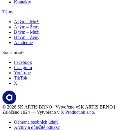
Kontakty
Týmy
A tým – Muži
A tým – Ženy
B tým – Muži
B tým – Ženy
Akademie
Sociální sítě
Facebook
Instagram
YouTube
TikTok
X
© 2026
SK ARTIS BRNO | Vytvořeno v
SK ARTIS BRNO |
Založeno 1924 — Vytvořeno v
X Production s.r.o.
Ochrana osobních údajů
Archiv a důležité odkazy