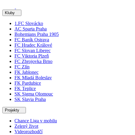
Kluby
1.FC Slovácko
AC Sparta Praha
Bohemians Praha 1905
FC Baník Ostrava
FC Hradec Králové
FC Slovan Liberec
FC Viktoria Plzeň
FC Zbrojovka Brno
FC Zlín
FK Jablonec
FK Mladá Boleslav
FK Pardubice
FK Teplice
SK Sigma Olomouc
SK Slavia Praha
Projekty
Chance Liga v mobilu
Zelený život
Videorozhodčí