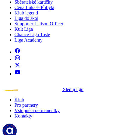
Sběratelské kartičky
Cena Lukáše Přibyla
Klub legend
Liga do škol
Supporter Liaison Officer
Kult Liga
Chance Liga Taste
Liga Academy
Sleduj ligu
Klub
Pro partnery
Vstupné a permanentky
Kontakty