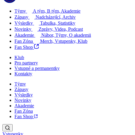
Týmy
A tým, B tým, Akademie
Zápasy
Nadcházející, Archiv
Výsledky
Tabulka, Statistiky
Novinky
Zprávy, Videa, Podcast
Akademie
Nábor, Týmy, O akademii
Fan Zóna
Merch, Vstupenky, Klub
Fan Shop
Klub
Pro partnery
Vstupné a permanentky
Kontakty
Týmy
Zápasy
Výsledky
Novinky
Akademie
Fan Zóna
Fan Shop
Vstupenky