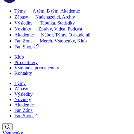
Týmy
A tým, B tým, Akademie
Zápasy
Nadcházející, Archiv
Výsledky
Tabulka, Statistiky
Novinky
Zprávy, Videa, Podcast
Akademie
Nábor, Týmy, O akademii
Fan Zóna
Merch, Vstupenky, Klub
Fan Shop
Klub
Pro partnery
Vstupné a permanentky
Kontakty
Týmy
Zápasy
Výsledky
Novinky
Akademie
Fan Zóna
Fan Shop
Vstupenky