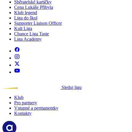
Sběratelské kartičky
Cena Lukáše Přibyla
Klub legend
Liga do škol
Supporter Liaison Officer
Kult Liga
Chance Liga Taste
Liga Academy
Sleduj ligu
Klub
Pro partnery
Vstupné a permanentky
Kontakty