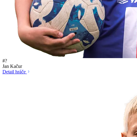
#?
Jan Kačur
Detail hráče