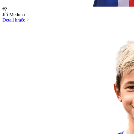
#?
Jiří Meduna
Detail hráče