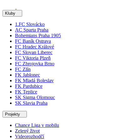
Kluby
1.FC Slovácko
AC Sparta Praha
Bohemians Praha 1905
FC Baník Ostrava
FC Hradec Králové
FC Slovan Liberec
FC Viktoria Plzeň
FC Zbrojovka Brno
FC Zlín
FK Jablonec
FK Mladá Boleslav
FK Pardubice
FK Teplice
SK Sigma Olomouc
SK Slavia Praha
Projekty
Chance Liga v mobilu
Zelený život
Videorozhodčí