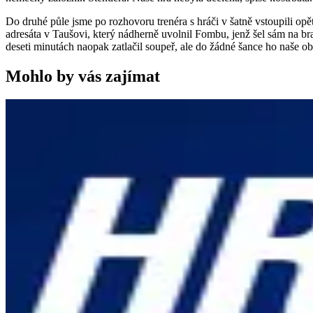
Do druhé půle jsme po rozhovoru trenéra s hráči v šatně vstoupili opě
adresáta v Taušovi, který nádherně uvolnil Fombu, jenž šel sám na br
deseti minutách naopak zatlačil soupeř, ale do žádné šance ho naše ob
Mohlo by vás zajímat