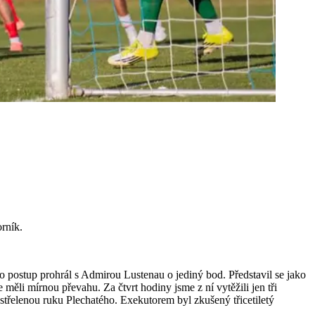
rník.
j o postup prohrál s Admirou Lustenau o jediný bod. Představil se jako
 měli mírnou převahu. Za čtvrt hodiny jsme z ní vytěžili jen tři
nastřelenou ruku Plechatého. Exekutorem byl zkušený třicetiletý