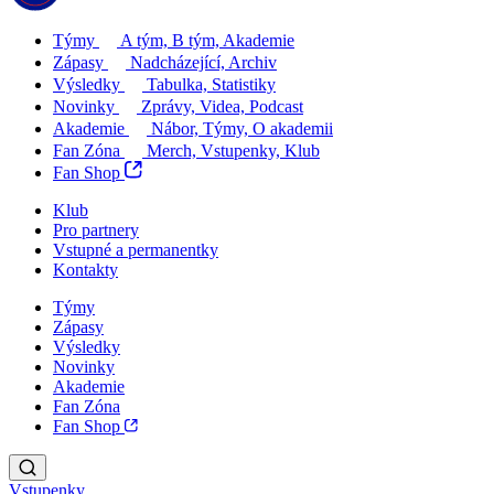
Týmy
A tým, B tým, Akademie
Zápasy
Nadcházející, Archiv
Výsledky
Tabulka, Statistiky
Novinky
Zprávy, Videa, Podcast
Akademie
Nábor, Týmy, O akademii
Fan Zóna
Merch, Vstupenky, Klub
Fan Shop
Klub
Pro partnery
Vstupné a permanentky
Kontakty
Týmy
Zápasy
Výsledky
Novinky
Akademie
Fan Zóna
Fan Shop
Vstupenky