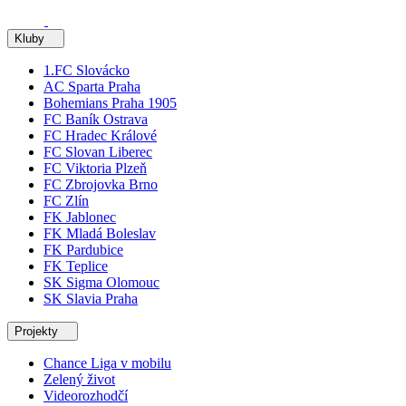
Kluby
1.FC Slovácko
AC Sparta Praha
Bohemians Praha 1905
FC Baník Ostrava
FC Hradec Králové
FC Slovan Liberec
FC Viktoria Plzeň
FC Zbrojovka Brno
FC Zlín
FK Jablonec
FK Mladá Boleslav
FK Pardubice
FK Teplice
SK Sigma Olomouc
SK Slavia Praha
Projekty
Chance Liga v mobilu
Zelený život
Videorozhodčí