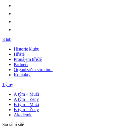
Klub
Historie klubu
Hřiště
Pronájem hřiště
Partneři
Organizační struktura
Kontakty
Týmy
A tým – Muži
A tým – Ženy
B tým – Muži
B tým – Ženy
Akademie
Sociální sítě