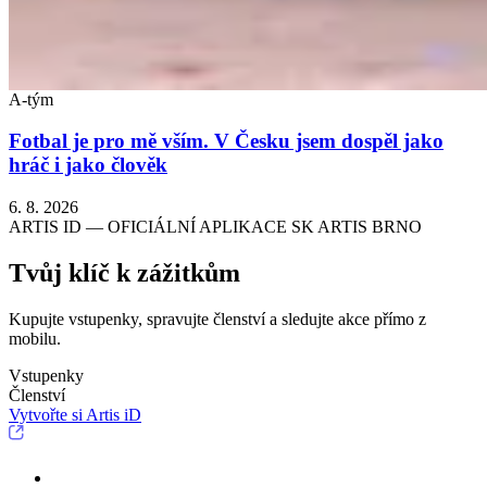
A-tým
Fotbal je pro mě vším. V Česku jsem dospěl jako
hráč i jako člověk
6. 8. 2026
ARTIS ID — OFICIÁLNÍ APLIKACE SK ARTIS BRNO
Tvůj klíč k zážitkům
Kupujte vstupenky, spravujte členství a sledujte akce přímo z
mobilu.
Vstupenky
Členství
Vytvořte si Artis iD