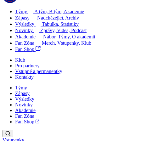
Týmy
A tým, B tým, Akademie
Zápasy
Nadcházející, Archiv
Výsledky
Tabulka, Statistiky
Novinky
Zprávy, Videa, Podcast
Akademie
Nábor, Týmy, O akademii
Fan Zóna
Merch, Vstupenky, Klub
Fan Shop
Klub
Pro partnery
Vstupné a permanentky
Kontakty
Týmy
Zápasy
Výsledky
Novinky
Akademie
Fan Zóna
Fan Shop
Vstupenky