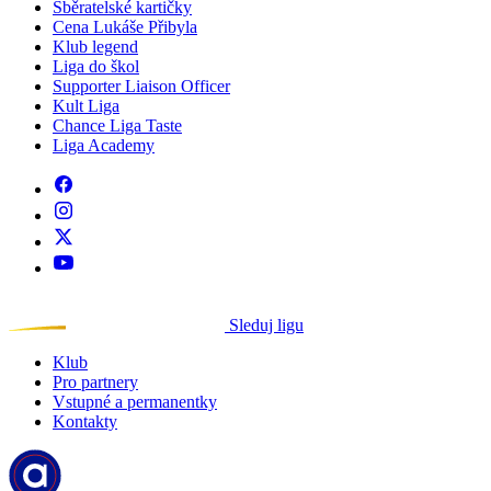
Sběratelské kartičky
Cena Lukáše Přibyla
Klub legend
Liga do škol
Supporter Liaison Officer
Kult Liga
Chance Liga Taste
Liga Academy
Sleduj ligu
Klub
Pro partnery
Vstupné a permanentky
Kontakty