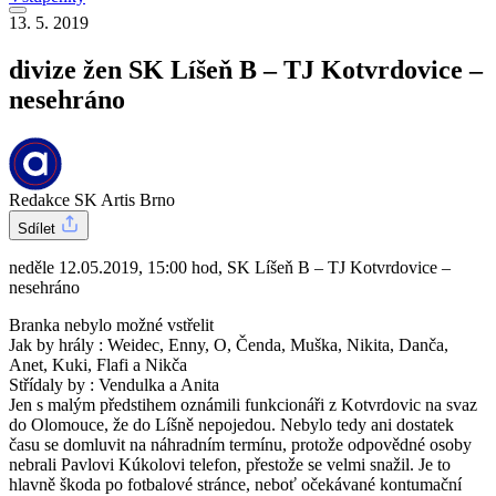
13. 5. 2019
divize žen SK Líšeň B – TJ Kotvrdovice –
nesehráno
Redakce SK Artis Brno
Sdílet
neděle 12.05.2019, 15:00 hod, SK Líšeň B – TJ Kotvrdovice –
nesehráno
Branka nebylo možné vstřelit
Jak by hrály : Weidec, Enny, O, Čenda, Muška, Nikita, Danča,
Anet, Kuki, Flafi a Nikča
Střídaly by : Vendulka a Anita
Jen s malým předstihem oznámili funkcionáři z Kotvrdovic na svaz
do Olomouce, že do Líšně nepojedou. Nebylo tedy ani dostatek
času se domluvit na náhradním termínu, protože odpovědné osoby
nebrali Pavlovi Kúkolovi telefon, přestože se velmi snažil. Je to
hlavně škoda po fotbalové stránce, neboť očekávané kontumační