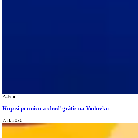
A-tým
Kup si permicu a choď grátis na Vodovku
7. 8. 2026