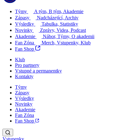
Týmy
A tým, B tým, Akademie
Zápasy
Nadcházející, Archiv
Výsledky
Tabulka, Statistiky
Novinky
Zprávy, Videa, Podcast
Akademie
Nábor, Týmy, O akademii
Fan Zóna
Merch, Vstupenky, Klub
Fan Shop
Klub
Pro partnery
Vstupné a permanentky
Kontakty
Týmy
Zápasy
Výsledky
Novinky
Akademie
Fan Zóna
Fan Shop
Vstupenky