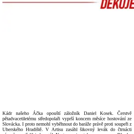
Kádr našeho Áčka opouští záložník Daniel Kosek. Čerstvě
pětadvacetiletému středopolaři vyprší koncem měsíce hostování ze
Slovácka. I proto nemohl vyběhnout do baráže právě proti soupeři z
Uherského Hradiště. V Artisu zasáhl šikovný levák do čtrnácti