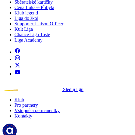
Sběratelské kartičky
Cena Lukáše Přibyla
Klub legend
Liga do škol
Supporter Liaison Officer
Kult Liga
Chance Liga Taste
Liga Academy
Sleduj ligu
Klub
Pro partnery
Vstupné a permanentky
Kontakty