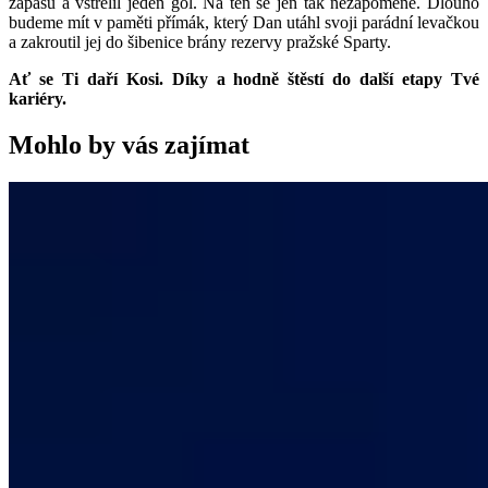
zápasů a vstřelil jeden gól. Na ten se jen tak nezapomene. Dlouho
budeme mít v paměti přímák, který Dan utáhl svoji parádní levačkou
a zakroutil jej do šibenice brány rezervy pražské Sparty.
Ať se Ti daří Kosi. Díky a hodně štěstí do další etapy Tvé
kariéry.
Mohlo by vás zajímat