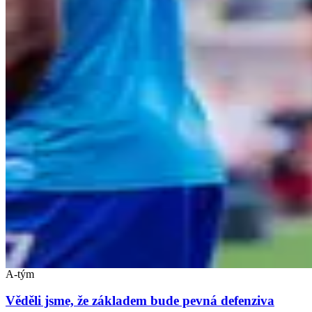
A-tým
Věděli jsme, že základem bude pevná defenziva