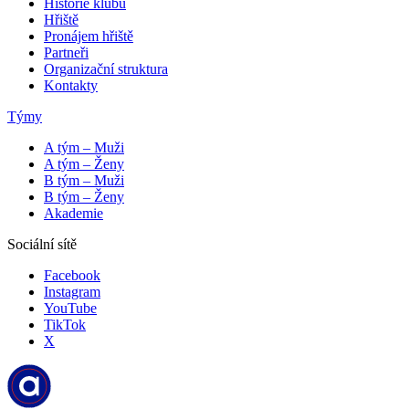
Historie klubu
Hřiště
Pronájem hřiště
Partneři
Organizační struktura
Kontakty
Týmy
A tým – Muži
A tým – Ženy
B tým – Muži
B tým – Ženy
Akademie
Sociální sítě
Facebook
Instagram
YouTube
TikTok
X