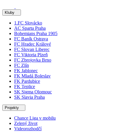
Kluby
1.FC Slovácko
AC Sparta Praha
Bohemians Praha 1905
FC Baník Ostrava
FC Hradec Králové
FC Slovan Liberec
FC Viktoria Plzeň
FC Zbrojovka Brno
FC Zlín
FK Jablonec
FK Mladá Boleslav
FK Pardubice
FK Teplice
SK Sigma Olomouc
SK Slavia Praha
Projekty
Chance Liga v mobilu
Zelený život
Videorozhodčí