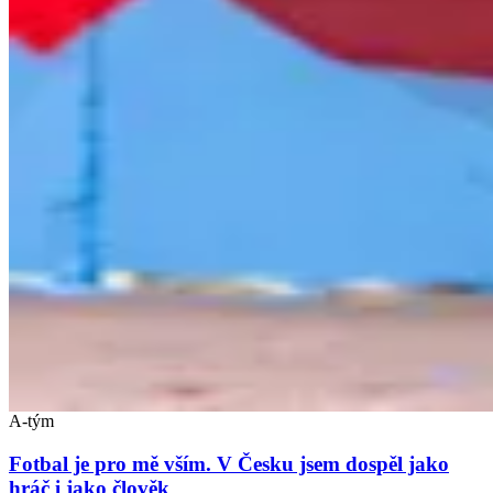
A-tým
Fotbal je pro mě vším. V Česku jsem dospěl jako
hráč i jako člověk