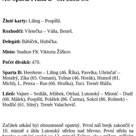
Žluté karty:
Liling – Pospíšil.
Rozhodčí:
Všetečka – Váňa, Beneš.
Delegáti:
Bábíček, Hubička.
Místo:
Stadion FK Viktoria Žižkov.
Počet diváků:
470.
Sparta B:
Heerkens – Liling (46. Říha), Pavelka, Uhrinčať –
Moudrý, Zíka (65. Osmani), Tošnar (46. Horák), Hranoš (81.
Michl), L. Penxa – Rus (66. Hruška), Tuci. Trenér Bláža.
Líšeň:
Vajner – Sedlák, Jeřábek, Otrísal, Lutonský – Mionić – Dudl
(68. Málek), Pospíšil, Polášek (86. Čurma), Sokol (86. Rolinek) –
Hodžić (61. Silný). Trenér Valachovič.
Začátek utkání byl oboustranně opatrný. První náš brejk zakončil v
10. minutě z úhlu Lutonský střelou nad břevno. První střelu na