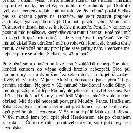
branku v utkání vyslal ve 13. minutě Tošnar, ale s míčem, mířícím
doprostřed branky, neměl Vajner problém. Z protiútoku pálil Sokol k
tyči, ale Heerkens vytáhl míč na roh. Ve 26. minutě poslal Sedlák
pas za obranu Sparty na Hodžiće, ale akci zastavil praporek
asistenta, signalizujícího ofsajd. O minutu později sebral Mionič míč
Tošnarovi a dostali jsme se k přečíslení soupeře. Pospíšil v koncovce
posunul míč Poláškovi, který dělovkou minul branku. Poté měli míč
na svých kopačkách domácí, ale zakončovali nepřesně. Ve 32.
minutě získal Rus odražený míč po rohovém kopu, ale branku těsně
minul. Závěrečné minuty první půle zase patřily nám. Heerkens měl
nejvíce práce se střelou Sedláka ve 43. minutě.
Po změně stran domácí po levé straně zakládali nebezpečné akce,
končící centrem do vápna odkud hrozilo nebezpečí. Před půl
hodinou hry se do dvou šancí za sebou dostal Tuci, jehož zastavil
skvělými zákroky Vajner. Aktivitu domácích jsme přerušili po
prvním střídání. Nejprve v 62. minutě hlavičkoval vedle Silný, o
minutu později mířil lépe Mionić, ale jeho střelu kryl Heerkens. Pak
přišlo několik šancí Sparty, které řešil Vajner společně s blokujícími
obránci. Míč do sítě nedostali postupně Moudrý, Penxa, Hruška ani
Říha. Dvojitým střídáním pět minut před koncem jsme se dostávali
opět před branku Heerkense. V 85. minutě pálil Málek nad břevno.
V 89. minutě jsme byli opět před Heerkensem, ale po obranném
zákroku na Čurmu v rohu pokutového území, sudí pokutový kop
neodpískal.