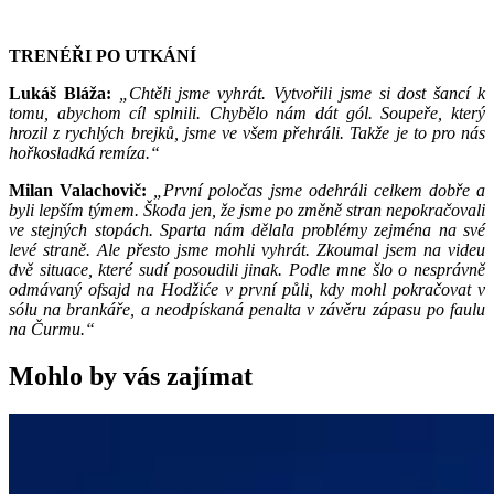
TRENÉŘI PO UTKÁNÍ
Lukáš Bláža:
„Chtěli jsme vyhrát. Vytvořili jsme si dost šancí k
tomu, abychom cíl splnili. Chybělo nám dát gól. Soupeře, který
hrozil z rychlých brejků, jsme ve všem přehráli. Takže je to pro nás
hořkosladká remíza.“
Milan Valachovič:
„První poločas jsme odehráli celkem dobře a
byli lepším týmem. Škoda jen, že jsme po změně stran nepokračovali
ve stejných stopách. Sparta nám dělala problémy zejména na své
levé straně. Ale přesto jsme mohli vyhrát. Zkoumal jsem na videu
dvě situace, které sudí posoudili jinak. Podle mne šlo o nesprávně
odmávaný ofsajd na Hodžiće v první půli, kdy mohl pokračovat v
sólu na brankáře, a neodpískaná penalta v závěru zápasu po faulu
na Čurmu.“
Mohlo by vás zajímat