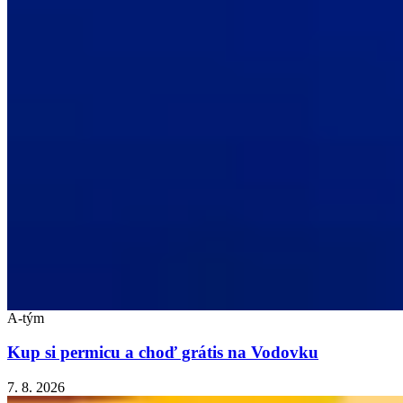
A-tým
Kup si permicu a choď grátis na Vodovku
7. 8. 2026