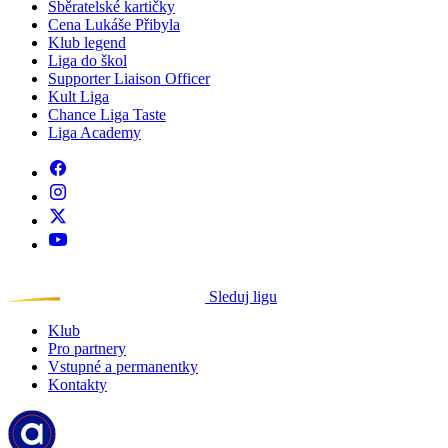
Sběratelské kartičky
Cena Lukáše Přibyla
Klub legend
Liga do škol
Supporter Liaison Officer
Kult Liga
Chance Liga Taste
Liga Academy
Sleduj ligu
Klub
Pro partnery
Vstupné a permanentky
Kontakty