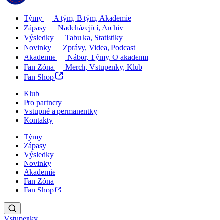
Týmy
A tým, B tým, Akademie
Zápasy
Nadcházející, Archiv
Výsledky
Tabulka, Statistiky
Novinky
Zprávy, Videa, Podcast
Akademie
Nábor, Týmy, O akademii
Fan Zóna
Merch, Vstupenky, Klub
Fan Shop
Klub
Pro partnery
Vstupné a permanentky
Kontakty
Týmy
Zápasy
Výsledky
Novinky
Akademie
Fan Zóna
Fan Shop
Vstupenky