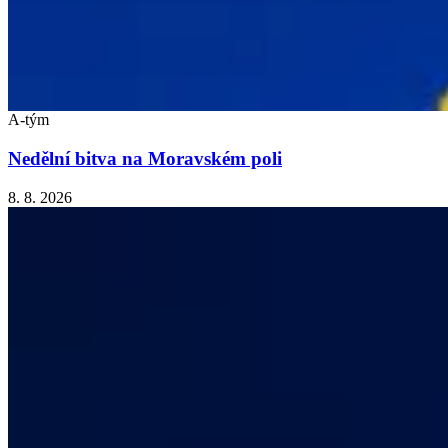
A-tým
Nedělní bitva na Moravském poli
8. 8. 2026