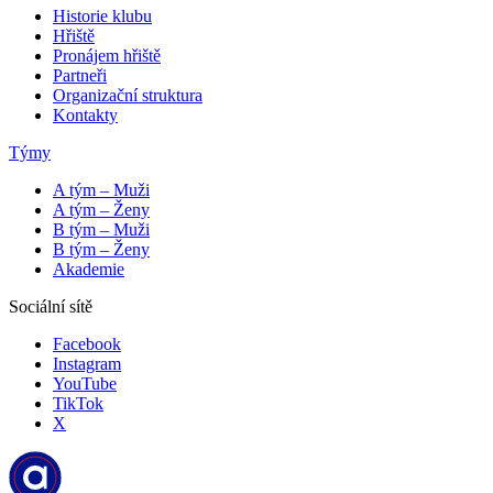
Historie klubu
Hřiště
Pronájem hřiště
Partneři
Organizační struktura
Kontakty
Týmy
A tým – Muži
A tým – Ženy
B tým – Muži
B tým – Ženy
Akademie
Sociální sítě
Facebook
Instagram
YouTube
TikTok
X