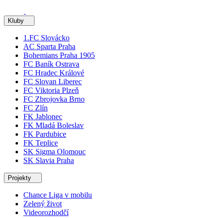
Kluby
1.FC Slovácko
AC Sparta Praha
Bohemians Praha 1905
FC Baník Ostrava
FC Hradec Králové
FC Slovan Liberec
FC Viktoria Plzeň
FC Zbrojovka Brno
FC Zlín
FK Jablonec
FK Mladá Boleslav
FK Pardubice
FK Teplice
SK Sigma Olomouc
SK Slavia Praha
Projekty
Chance Liga v mobilu
Zelený život
Videorozhodčí