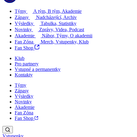
Týmy
A tým, B tým, Akademie
Zápasy
Nadcházející, Archiv
Výsledky
Tabulka, Statistiky
Novinky
Zprávy, Videa, Podcast
Akademie
Nábor, Týmy, O akademii
Fan Zóna
Merch, Vstupenky, Klub
Fan Shop
Klub
Pro partnery
Vstupné a permanentky
Kontakty
Týmy
Zápasy
Výsledky
Novinky
Akademie
Fan Zóna
Fan Shop
Vstupenky