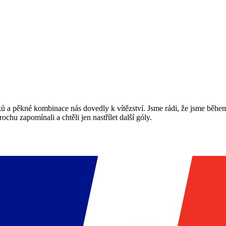
ů a pěkné kombinace nás dovedly k vítězství. Jsme rádi, že jsme během 
chu zapomínali a chtěli jen nastřílet další góly.