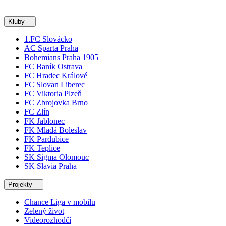
Kluby
1.FC Slovácko
AC Sparta Praha
Bohemians Praha 1905
FC Baník Ostrava
FC Hradec Králové
FC Slovan Liberec
FC Viktoria Plzeň
FC Zbrojovka Brno
FC Zlín
FK Jablonec
FK Mladá Boleslav
FK Pardubice
FK Teplice
SK Sigma Olomouc
SK Slavia Praha
Projekty
Chance Liga v mobilu
Zelený život
Videorozhodčí