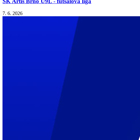
SK Artis Brno U9L - futsalová liga
7. 6. 2026