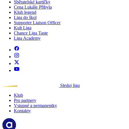
Sběratelské kartičky
Cena Lukáše Přibyla
Klub legend
Liga do škol
Supporter Liaison Officer
Kult Liga
Chance Liga Taste
Liga Academy
Sleduj ligu
Klub
Pro partnery
Vstupné a permanentky
Kontakty