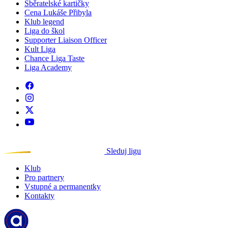
Sběratelské kartičky
Cena Lukáše Přibyla
Klub legend
Liga do škol
Supporter Liaison Officer
Kult Liga
Chance Liga Taste
Liga Academy
Sleduj ligu
Klub
Pro partnery
Vstupné a permanentky
Kontakty