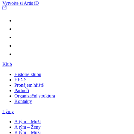
Vytvořte si Artis iD
Klub
Historie klubu
Hřiště
Pronájem hřiště
Partneři
Organizační struktura
Kontakty
Týmy
A tým – Muži
A tým – Ženy
B tým – Muži