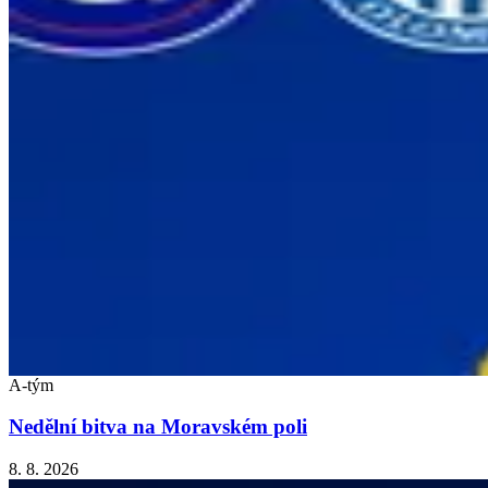
A-tým
Nedělní bitva na Moravském poli
8. 8. 2026