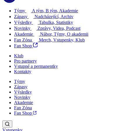
Týmy
A tým, B tým, Akademie
Zápasy
Nadcházející, Archiv
Výsledky
Tabulka, Statistiky
Novinky
Zprávy, Videa, Podcast
Akademie
Nábor, Týmy, O akademii
Fan Zóna
Merch, Vstupenky, Klub
Fan Shop
Klub
Pro partnery
Vstupné a permanentky
Kontakty
Týmy
Zápasy
Výsledky
Novinky
Akademie
Fan Zóna
Fan Shop
Vstupenky