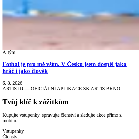
A-tým
Fotbal je pro mě vším. V Česku jsem dospěl jako
hráč i jako člověk
6. 8. 2026
ARTIS ID — OFICIÁLNÍ APLIKACE SK ARTIS BRNO
Tvůj klíč k zážitkům
Kupujte vstupenky, spravujte členství a sledujte akce přímo z
mobilu.
Vstupenky
Členství