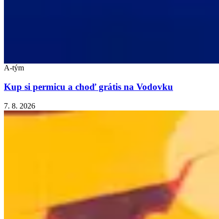
A-tým
Kup si permicu a choď grátis na Vodovku
7. 8. 2026