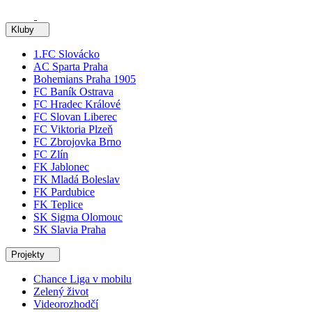
Kluby
1.FC Slovácko
AC Sparta Praha
Bohemians Praha 1905
FC Baník Ostrava
FC Hradec Králové
FC Slovan Liberec
FC Viktoria Plzeň
FC Zbrojovka Brno
FC Zlín
FK Jablonec
FK Mladá Boleslav
FK Pardubice
FK Teplice
SK Sigma Olomouc
SK Slavia Praha
Projekty
Chance Liga v mobilu
Zelený život
Videorozhodčí