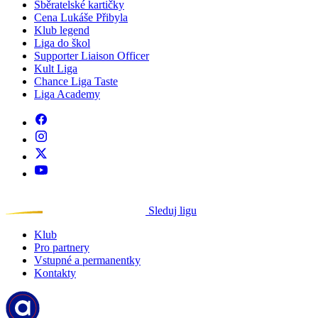
Sběratelské kartičky
Cena Lukáše Přibyla
Klub legend
Liga do škol
Supporter Liaison Officer
Kult Liga
Chance Liga Taste
Liga Academy
Sleduj ligu
Klub
Pro partnery
Vstupné a permanentky
Kontakty