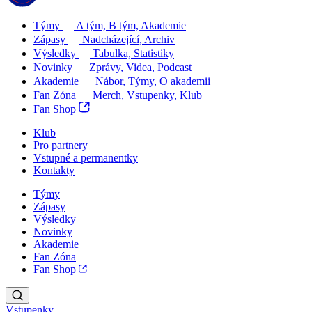
Týmy
A tým, B tým, Akademie
Zápasy
Nadcházející, Archiv
Výsledky
Tabulka, Statistiky
Novinky
Zprávy, Videa, Podcast
Akademie
Nábor, Týmy, O akademii
Fan Zóna
Merch, Vstupenky, Klub
Fan Shop
Klub
Pro partnery
Vstupné a permanentky
Kontakty
Týmy
Zápasy
Výsledky
Novinky
Akademie
Fan Zóna
Fan Shop
Vstupenky