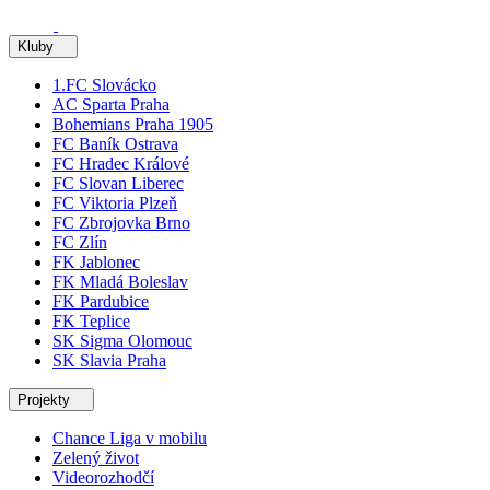
Kluby
1.FC Slovácko
AC Sparta Praha
Bohemians Praha 1905
FC Baník Ostrava
FC Hradec Králové
FC Slovan Liberec
FC Viktoria Plzeň
FC Zbrojovka Brno
FC Zlín
FK Jablonec
FK Mladá Boleslav
FK Pardubice
FK Teplice
SK Sigma Olomouc
SK Slavia Praha
Projekty
Chance Liga v mobilu
Zelený život
Videorozhodčí