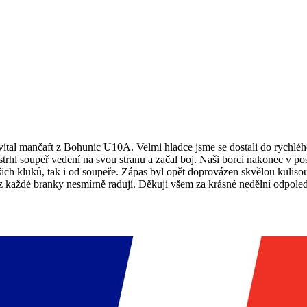
vítal mančaft z Bohunic U10A. Velmi hladce jsme se dostali do rychléh
strhl soupeř vedení na svou stranu a začal boj. Naši borci nakonec v po
ch kluků, tak i od soupeře. Zápas byl opět doprovázen skvělou kulisou
z každé branky nesmírně radují. Děkuji všem za krásné nedělní odpole