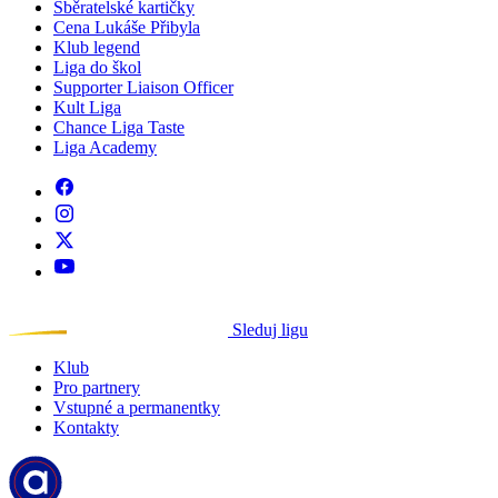
Sběratelské kartičky
Cena Lukáše Přibyla
Klub legend
Liga do škol
Supporter Liaison Officer
Kult Liga
Chance Liga Taste
Liga Academy
Sleduj ligu
Klub
Pro partnery
Vstupné a permanentky
Kontakty