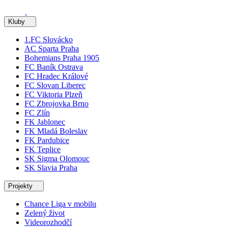
Kluby
1.FC Slovácko
AC Sparta Praha
Bohemians Praha 1905
FC Baník Ostrava
FC Hradec Králové
FC Slovan Liberec
FC Viktoria Plzeň
FC Zbrojovka Brno
FC Zlín
FK Jablonec
FK Mladá Boleslav
FK Pardubice
FK Teplice
SK Sigma Olomouc
SK Slavia Praha
Projekty
Chance Liga v mobilu
Zelený život
Videorozhodčí