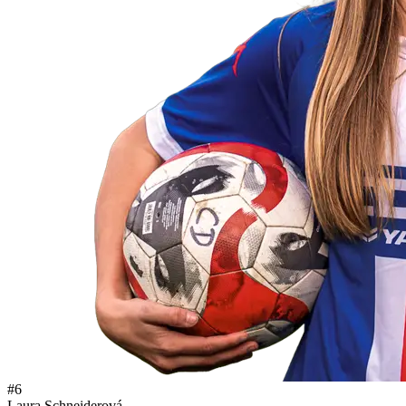
#6
Laura Schneiderová