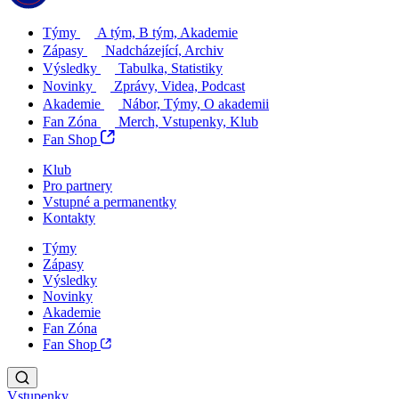
Týmy
A tým, B tým, Akademie
Zápasy
Nadcházející, Archiv
Výsledky
Tabulka, Statistiky
Novinky
Zprávy, Videa, Podcast
Akademie
Nábor, Týmy, O akademii
Fan Zóna
Merch, Vstupenky, Klub
Fan Shop
Klub
Pro partnery
Vstupné a permanentky
Kontakty
Týmy
Zápasy
Výsledky
Novinky
Akademie
Fan Zóna
Fan Shop
Vstupenky