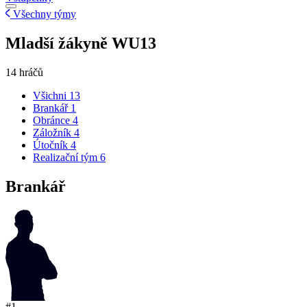
Všechny týmy
Mladší žákyně WU13
14 hráčů
Všichni
13
Brankář
1
Obránce
4
Záložník
4
Útočník
4
Realizační tým
6
Brankář
#1