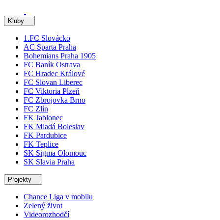
Kluby
1.FC Slovácko
AC Sparta Praha
Bohemians Praha 1905
FC Baník Ostrava
FC Hradec Králové
FC Slovan Liberec
FC Viktoria Plzeň
FC Zbrojovka Brno
FC Zlín
FK Jablonec
FK Mladá Boleslav
FK Pardubice
FK Teplice
SK Sigma Olomouc
SK Slavia Praha
Projekty
Chance Liga v mobilu
Zelený život
Videorozhodčí