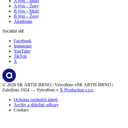
A tým – Muži
A tým – Ženy
B tým – Muži
B tým – Ženy
Akademie
Sociální sítě
Facebook
Instagram
YouTube
TikTok
X
© 2026
SK ARTIS BRNO | Vytvořeno v
SK ARTIS BRNO |
Založeno 1924 — Vytvořeno v
X Production s.r.o.
Ochrana osobních údajů
Archiv a důležité odkazy
Cookies