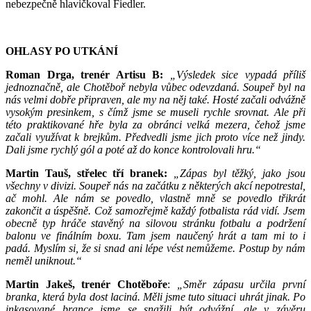
nebezpečně hlavičkoval Fiedler.
OHLASY PO UTKÁNÍ
Roman Drga
, trenér Artisu B
:
„Výsledek sice vypadá příliš
jednoznačně, ale Chotěboř nebyla vůbec odevzdaná. Soupeř byl na
nás velmi dobře připraven, ale my na něj také. Hosté začali odvážně
vysokým presinkem, s čímž jsme se museli rychle srovnat. Ale při
této praktikované hře byla za obránci velká mezera, čehož jsme
začali využívat k brejkům. Předvedli jsme jich proto více než jindy.
Dali jsme rychlý gól a poté až do konce kontrolovali hru.“
Martin Tauš, střelec tří branek:
„Zápas byl těžký, jako jsou
všechny v divizi. Soupeř nás na začátku z některých akcí nepotrestal,
ač mohl. Ale nám se povedlo, vlastně mně se povedlo třikrát
zakončit a úspěšně. Což samozřejmě každý fotbalista rád vidí. Jsem
obecně typ hráče stavěný na silovou stránku fotbalu a podržení
balonu ve finálním boxu. Tam jsem naučený hrát a tam mi to i
padá. Myslím si, že si snad ani lépe vést nemůžeme. Postup by nám
neměl uniknout.“
Martin Jakeš, trenér Chotěboře
:
„Směr zápasu určila první
branka, která byla dost laciná. Měli jsme tuto situaci uhrát jinak. Po
inkasované brance jsme se snažili být odvážní, ale v závěru