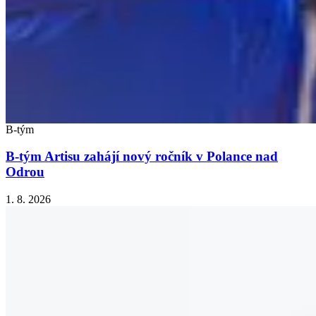
B-tým
B-tým Artisu zahájí nový ročník v Polance nad
Odrou
1. 8. 2026