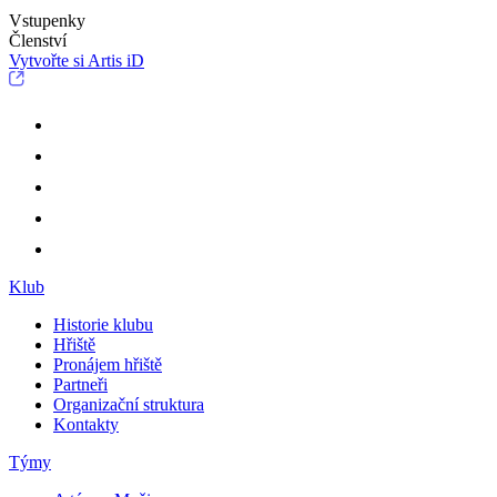
Vstupenky
Členství
Vytvořte si Artis iD
Klub
Historie klubu
Hřiště
Pronájem hřiště
Partneři
Organizační struktura
Kontakty
Týmy