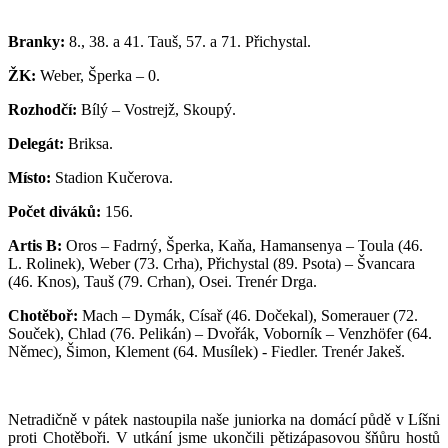
Branky:
8., 38. a 41. Tauš, 57. a 71. Přichystal.
ŽK:
Weber, Šperka – 0
.
Rozhodčí:
Bílý – Vostrejž, Skoupý.
Delegát:
Briksa.
Místo:
Stadion Kučerova.
Počet diváků:
156.
Artis B:
Oros – Fadrný, Šperka, Kaňa, Hamansenya – Toula (46.
L. Rolinek), Weber (73. Crha), Přichystal (89. Psota) – Švancara
(46. Knos), Tauš (79. Crhan), Osei. Trenér Drga.
Chotěboř:
Mach – Dymák, Císař (46. Dočekal), Somerauer (72.
Souček), Chlad (76. Pelikán) – Dvořák, Voborník – Venzhöfer (64.
Němec), Šimon, Klement (64. Musílek) - Fiedler. Trenér Jakeš.
Netradičně v pátek nastoupila naše juniorka na domácí půdě v Líšni
proti Chotěboři. V utkání jsme ukončili pětizápasovou šňůru hostů