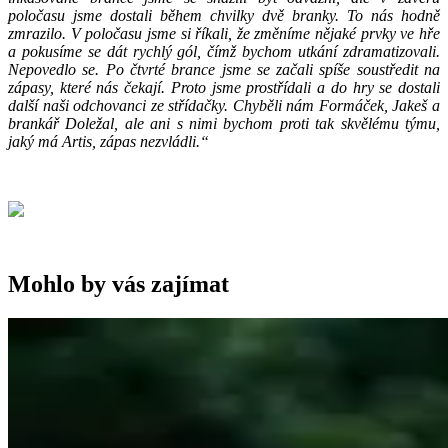
poločasu jsme dostali během chvilky dvě branky. To nás hodně
zmrazilo. V poločasu jsme si říkali, že změníme nějaké prvky ve hře
a pokusíme se dát rychlý gól, čímž bychom utkání zdramatizovali.
Nepovedlo se. Po čtvrté brance jsme se začali spíše soustředit na
zápasy, které nás čekají. Proto jsme prostřídali a do hry se dostali
další naši odchovanci ze střídačky. Chyběli nám Formáček, Jakeš a
brankář Doležal, ale ani s nimi bychom proti tak skvělému týmu,
jaký má Artis, zápas nezvládli.“
Mohlo by vás zajímat