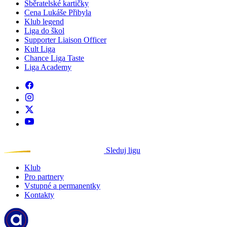
Sběratelské kartičky
Cena Lukáše Přibyla
Klub legend
Liga do škol
Supporter Liaison Officer
Kult Liga
Chance Liga Taste
Liga Academy
Sleduj ligu
Klub
Pro partnery
Vstupné a permanentky
Kontakty