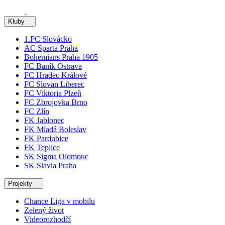
Kluby
1.FC Slovácko
AC Sparta Praha
Bohemians Praha 1905
FC Baník Ostrava
FC Hradec Králové
FC Slovan Liberec
FC Viktoria Plzeň
FC Zbrojovka Brno
FC Zlín
FK Jablonec
FK Mladá Boleslav
FK Pardubice
FK Teplice
SK Sigma Olomouc
SK Slavia Praha
Projekty
Chance Liga v mobilu
Zelený život
Videorozhodčí