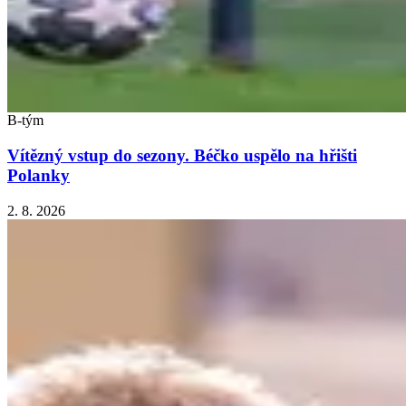
B-tým
Vítězný vstup do sezony. Béčko uspělo na hřišti
Polanky
2. 8. 2026