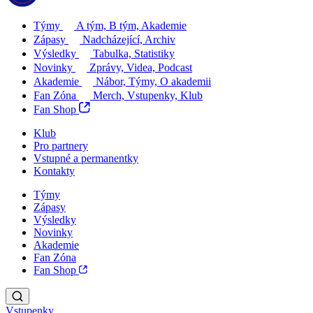
Týmy
A tým, B tým, Akademie
Zápasy
Nadcházející, Archiv
Výsledky
Tabulka, Statistiky
Novinky
Zprávy, Videa, Podcast
Akademie
Nábor, Týmy, O akademii
Fan Zóna
Merch, Vstupenky, Klub
Fan Shop
Klub
Pro partnery
Vstupné a permanentky
Kontakty
Týmy
Zápasy
Výsledky
Novinky
Akademie
Fan Zóna
Fan Shop
Vstupenky