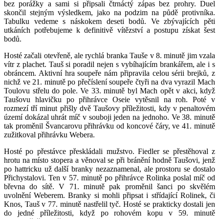
bez porážky a sami si připsali čtrnáctý zápas bez prohry. Duel
skončil stejným výsledkem, jako na podzim na půdě protivníka.
Tabulku vedeme s náskokem deseti bodů. Ve zbývajících pěti
utkáních potřebujeme k definitivě vítězství a postupu získat šest
bodů.
Hosté začali otevřeně, ale rychlá branka Tauše v 8. minutě jim vzala
vítr z plachet. Tauš si poradil nejen s vybíhajícím brankářem, ale i s
obráncem. Aktivní hra soupeře nám připravila celou sérii brejků, z
nichž ve 21. minutě po přečíslení soupeře čtyři na dva vyrazil Mach
Toulovu střelu do pole. Ve 33. minutě byl Mach opět v akci, když
Taušovu hlavičku po přihrávce Oseie vytěsnil na roh. Poté v
rozmezí tří minut přišly dvě Taušovy příležitosti, kdy v penaltovém
území dokázal uhrát míč v souboji jeden na jednoho. Ve 38. minutě
tak proměnil Švancarovu přihrávku od koncové čáry, ve 41. minutě
zužitkoval přihrávku Webera.
Hosté po přestávce přeskládali mužstvo. Fiedler se přestěhoval z
hrotu na místo stopera a věnoval se při bránění hodně Taušovi, jenž
po hattricku už další branky nezaznamenal, ale prostoru se dostalo
Přichystalovi. Ten v 57. minutě po přihrávce Rolinka poslal míč od
břevna do sítě. V 71. minutě pak proměnil šanci po skvělém
uvolnění Weberem. Branky si mohli připsat i střídající Rolinek, či
Knos, Tauš v 77. minutě nastřelil tyč. Hosté se prakticky dostali jen
do jedné příležitosti, když po rohovém kopu v 59. minutě