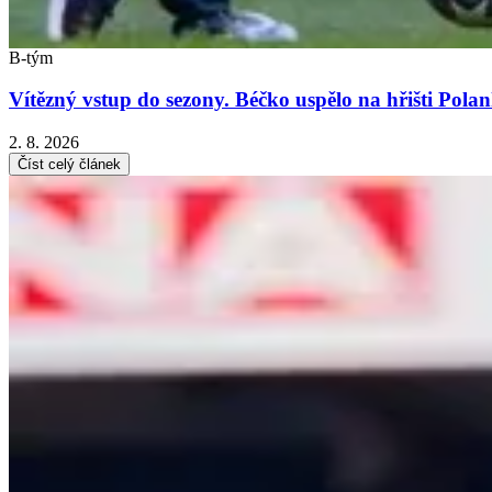
B-tým
Vítězný vstup do sezony. Béčko uspělo na hřišti Pola
2. 8. 2026
Číst celý článek