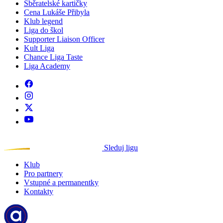
Sběratelské kartičky
Cena Lukáše Přibyla
Klub legend
Liga do škol
Supporter Liaison Officer
Kult Liga
Chance Liga Taste
Liga Academy
Sleduj ligu
Klub
Pro partnery
Vstupné a permanentky
Kontakty