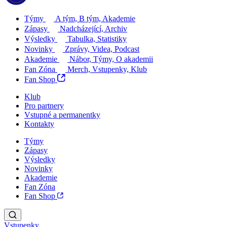
Týmy
A tým, B tým, Akademie
Zápasy
Nadcházející, Archiv
Výsledky
Tabulka, Statistiky
Novinky
Zprávy, Videa, Podcast
Akademie
Nábor, Týmy, O akademii
Fan Zóna
Merch, Vstupenky, Klub
Fan Shop
Klub
Pro partnery
Vstupné a permanentky
Kontakty
Týmy
Zápasy
Výsledky
Novinky
Akademie
Fan Zóna
Fan Shop
Vstupenky