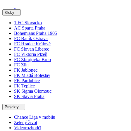
Kluby
1.FC Slovácko
AC Sparta Praha
Bohemians Praha 1905
FC Baník Ostrava
FC Hradec Králové
FC Slovan Liberec
FC Viktoria Plzeň
FC Zbrojovka Brno
FC Zlín
FK Jablonec
FK Mladá Boleslav
FK Pardubice
FK Teplice
SK Sigma Olomouc
SK Slavia Praha
Projekty
Chance Liga v mobilu
Zelený život
Videorozhodčí