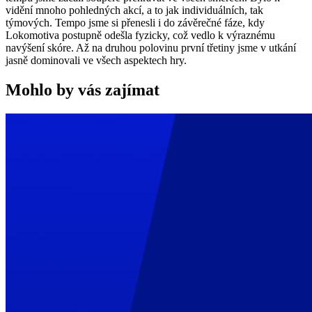
vidění mnoho pohledných akcí, a to jak individuálních, tak
týmových. Tempo jsme si přenesli i do závěrečné fáze, kdy
Lokomotiva postupně odešla fyzicky, což vedlo k výraznému
navýšení skóre. Až na druhou polovinu první třetiny jsme v utkání
jasně dominovali ve všech aspektech hry.
Mohlo by vás zajímat