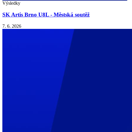
Výsledky
SK Artis Brno U8L - Městská soutěž
7. 6. 2026