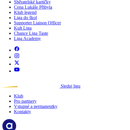
Sběratelské kartičky
Cena Lukáše Přibyla
Klub legend
Liga do škol
Supporter Liaison Officer
Kult Liga
Chance Liga Taste
Liga Academy
Sleduj ligu
Klub
Pro partnery
Vstupné a permanentky
Kontakty