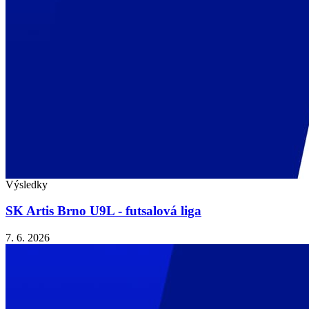
Výsledky
SK Artis Brno U9L - futsalová liga
7. 6. 2026