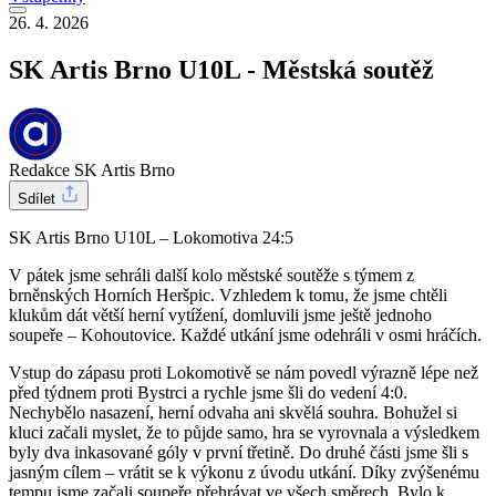
26. 4. 2026
SK Artis Brno U10L - Městská soutěž
Redakce SK Artis Brno
Sdílet
SK Artis Brno U10L – Lokomotiva 24:5
V pátek jsme sehráli další kolo městské soutěže s týmem z
brněnských Horních Heršpic. Vzhledem k tomu, že jsme chtěli
klukům dát větší herní vytížení, domluvili jsme ještě jednoho
soupeře – Kohoutovice. Každé utkání jsme odehráli v osmi hráčích.
Vstup do zápasu proti Lokomotivě se nám povedl výrazně lépe než
před týdnem proti Bystrci a rychle jsme šli do vedení 4:0.
Nechybělo nasazení, herní odvaha ani skvělá souhra. Bohužel si
kluci začali myslet, že to půjde samo, hra se vyrovnala a výsledkem
byly dva inkasované góly v první třetině. Do druhé části jsme šli s
jasným cílem – vrátit se k výkonu z úvodu utkání. Díky zvýšenému
tempu jsme začali soupeře přehrávat ve všech směrech. Bylo k