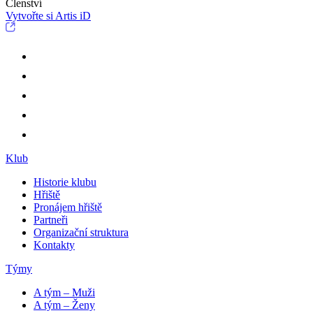
Členství
Vytvořte si Artis iD
Klub
Historie klubu
Hřiště
Pronájem hřiště
Partneři
Organizační struktura
Kontakty
Týmy
A tým – Muži
A tým – Ženy