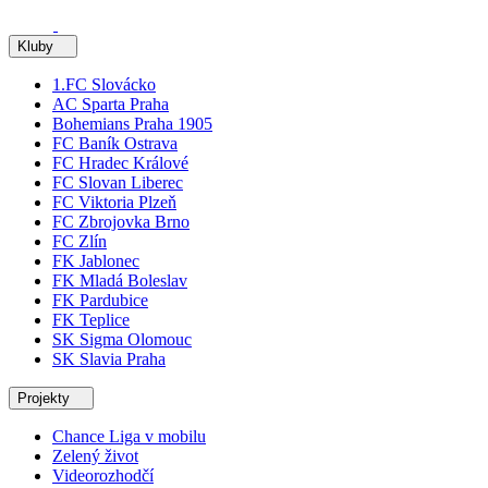
Kluby
1.FC Slovácko
AC Sparta Praha
Bohemians Praha 1905
FC Baník Ostrava
FC Hradec Králové
FC Slovan Liberec
FC Viktoria Plzeň
FC Zbrojovka Brno
FC Zlín
FK Jablonec
FK Mladá Boleslav
FK Pardubice
FK Teplice
SK Sigma Olomouc
SK Slavia Praha
Projekty
Chance Liga v mobilu
Zelený život
Videorozhodčí