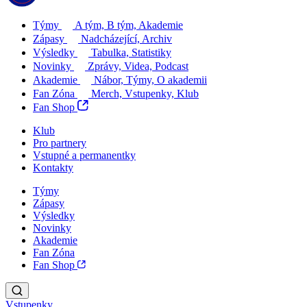
Týmy
A tým, B tým, Akademie
Zápasy
Nadcházející, Archiv
Výsledky
Tabulka, Statistiky
Novinky
Zprávy, Videa, Podcast
Akademie
Nábor, Týmy, O akademii
Fan Zóna
Merch, Vstupenky, Klub
Fan Shop
Klub
Pro partnery
Vstupné a permanentky
Kontakty
Týmy
Zápasy
Výsledky
Novinky
Akademie
Fan Zóna
Fan Shop
Vstupenky